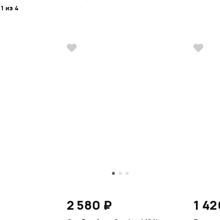
 1 из 4
2 580 ₽
1 42