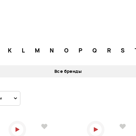
K
L
M
N
O
P
Q
R
S
Все бренды
и