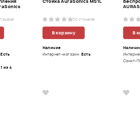
епления
Стойка AuraSonics MS1L
Беспр
raSonics
AURAS
отзывов
0
0 отзывов
В корзину
В 
Наличие
Наличи
Есть
Интернет-магазин
Есть
Интерне
Санкт-П
 1 из 4