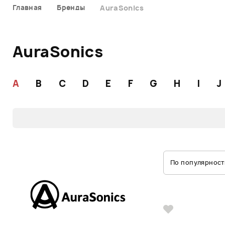
Главная
Бренды
AuraSonics
AuraSonics
A
B
C
D
E
F
G
H
I
J
По популярност