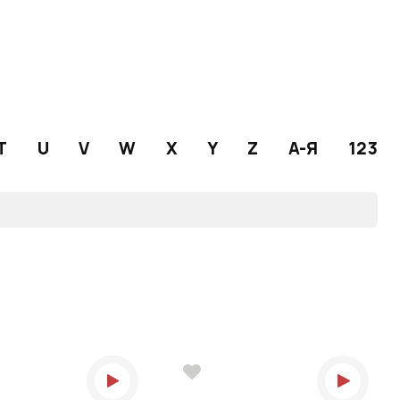
T
U
V
W
X
Y
Z
А-Я
123