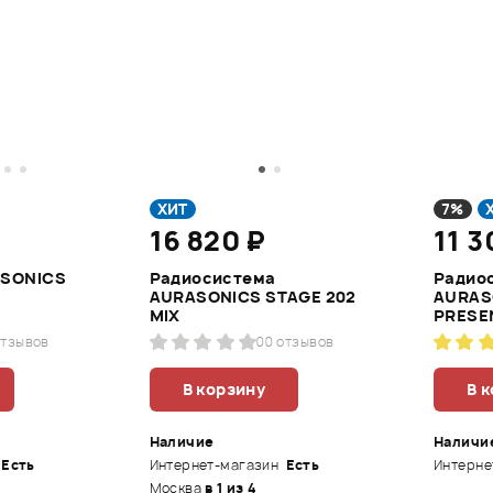
ХИТ
7%
16 820 ₽
11 
ASONICS
Радиосистема
Радио
AURASONICS STAGE 202
AURAS
MIX
PRESE
отзывов
0
0 отзывов
В корзину
В 
Наличие
Наличи
Есть
Интернет-магазин
Есть
Интерне
Москва
в 1 из 4