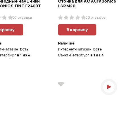
оводные наушники
Стойка для АС AuraSonics
ONICS FINE F240BT
LSPM20
0
0 отзывов
0
0 отзывов
корзину
В корзину
е
Наличие
т-магазин
Есть
Интернет-магазин
Есть
етербург
в 1 из 4
Санкт-Петербург
в 1 из 4