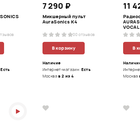
7 290 ₽
11 4
ASONICS
Микшерный пульт
Радио
AuraSonics K4
AURAS
VOCAL
отзывов
0
0 отзывов
В корзину
В 
Наличие
Наличи
Есть
Интернет-магазин
Есть
Интерне
Москва
в 2 из 4
Москва