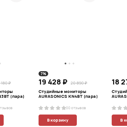
7%
19 428 ₽
18 2
 180 ₽
20 890 ₽
иторы
Студийные мониторы
Студи
3BT (пара)
AURASONICS KN4BT (пара)
AURAS
отзывов
0
0 отзывов
В корзину
В 