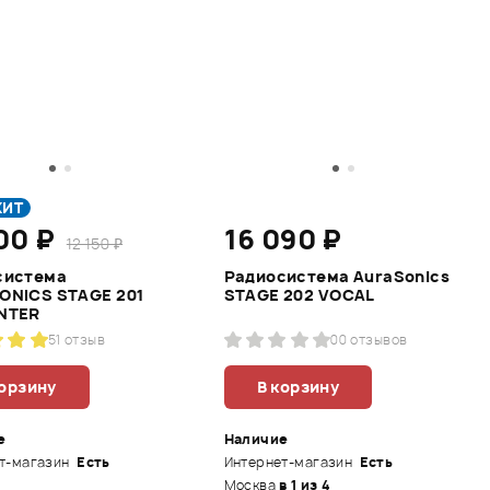
ХИТ
300 ₽
16 090 ₽
12 150 ₽
система
Радиосистема AuraSonics
ONICS STAGE 201
STAGE 202 VOCAL
NTER
5
1 отзыв
0
0 отзывов
корзину
В корзину
е
Наличие
т-магазин
Есть
Интернет-магазин
Есть
Москва
в 1 из 4