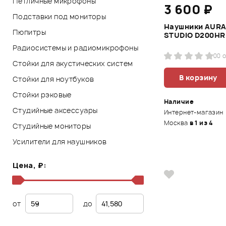
Петличные микрофоны
3 600 ₽
Подставки под мониторы
Наушники AUR
Пюпитры
STUDIO D200HR
Радиосистемы и радиомикрофоны
0
0 
Стойки для акустических систем
В корзину
Стойки для ноутбуков
Стойки рэковые
Наличие
Студийные аксессуары
Интернет-магазин
Москва
в 1 из 4
Студийные мониторы
Усилители для наушников
Цена, ₽:
от
до