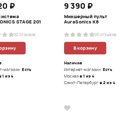
20 ₽
9 390 ₽
система
Микшерный пульт
ONICS STAGE 201
AuraSonics K8
0
0 отзывов
0
0 отзывов
корзину
В корзину
е
Наличие
т-магазин
Есть
Интернет-магазин
Есть
в 1 из 4
Москва
в 1 из 4
Санкт-Петербург
в 2 из 4