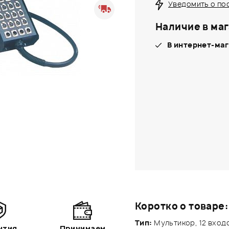
Уведомить о по
Наличие в маг
В интернет-маг
Коротко о товаре:
Тип:
Мультикор, 12 входо
нтия
Принимаем