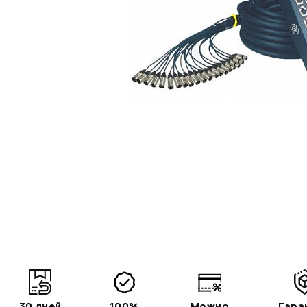
30 дней
100%
Можно
Гара