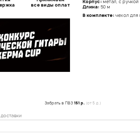
Корпус:
метал, с ручкой
держка
все виды оплат
Длина:
50 м
В комплекте:
чехол для 
Забрать в ПВЗ
151 р.
(от 5 д.)
 доставки