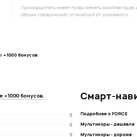
Производитель имеет право менять комплектацию и
сборки товара может отличаться от указанного.
те
+1000 бонусов
.
Смарт-нав
те
+1000 бонусов
.
Подробнее о FORCE
0
Мультикоры - дешевле
0
0
Мультикоры - дороже