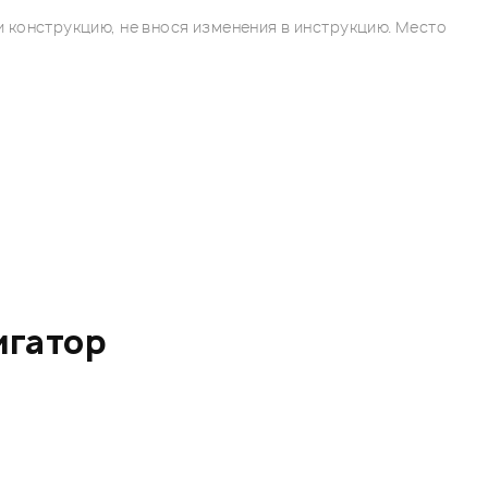
 конструкцию, не внося изменения в инструкцию. Место
игатор