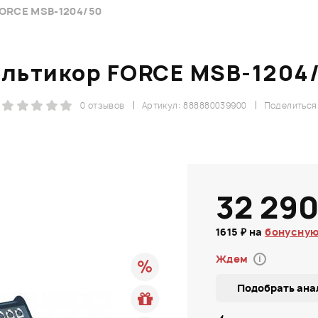
FORCE MSB-1204/50
льтикор FORCE MSB-1204
0 отзывов
Артикул: 888880039900
Поделиться
32 290
1615 ₽ на
бонусную
Ждем
i
Подобрать ана