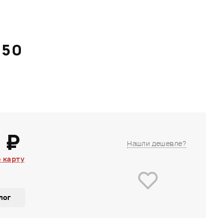
/50
 ₽
Нашли дешевле?
 карту
лог