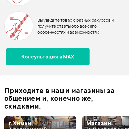
Soundking BD106B-10M
Waves PW-S-10
В корзину
Отзывы
Оставьте отзыв и получите
+1000
0
бонусов
.
В корзину
В корзину
Вы увидите товар с разных ракурсов и
0.0
получите ответы обо всех его
особенностях и возможностях
Консультация в MAX
Оценка
5
0
Оценка
4
0
Оценка
3
0
Оценка
2
0
Приходите в наши магазины за
Оценка
1
0
общением и, конечно же,
скидками.
г.Химки,
Магазин
Мой отзыв о товаре