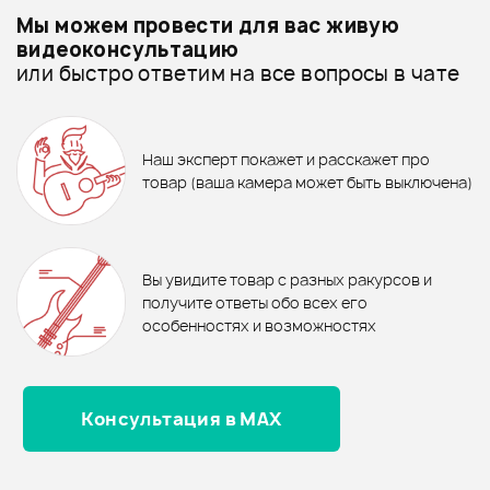
Мы можем провести для вас живую
Все товары CRAFTER
видеоконсультацию
или быстро ответим на все вопросы в чате
ХИТ
3 490 ₽
1 080 ₽
Отзывы
Оставьте отзыв и получите
+1000
0
ХИТ
бонусов
.
ГИТАРНЫЙ ЭФФЕКТ
ПОЛИРОЛЬ ERNIE BALL 4222
Наш эксперт покажет и расскажет про
BEHRINGER ADI21 V-TONE
46 100 ₽
44 550 ₽
ACOUSTIC
товар (ваша камера может быть выключена)
0.0
Электрогитара JET JL-500 AW
ЭЛЕКТРОГИТАРА SCHECTER
В корзину
C-6 DELUXE SWHT
В корзину
В корзину
В корзину
Вы увидите товар с разных ракурсов и
получите ответы обо всех его
Оценка
5
0
особенностях и возможностях
Оценка
4
0
Оценка
3
0
Оценка
2
0
Консультация в MAX
Оценка
1
0