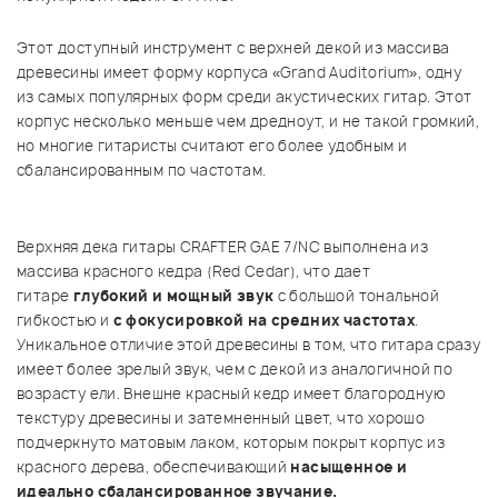
Этот доступный инструмент с верхней декой из массива
древесины имеет форму корпуса «Grand Auditorium», одну
из самых популярных форм среди акустических гитар. Этот
корпус несколько меньше чем дредноут, и не такой громкий,
но многие гитаристы считают его более удобным и
сбалансированным по частотам.
Верхняя дека гитары CRAFTER GAE 7/NC выполнена из
массива красного кедра (Red Cedar), что дает
гитаре
глубокий и мощный звук
с большой тональной
гибкостью и
с фокусировкой на средних частотах
.
Уникальное отличие этой древесины в том, что гитара сразу
имеет более зрелый звук, чем с декой из аналогичной по
возрасту ели. Внешне красный кедр имеет благородную
текстуру древесины и затемненный цвет, что хорошо
подчеркнуто матовым лаком, которым покрыт корпус из
красного дерева, обеспечивающий
насыщенное и
идеально
сбалансированное звучание.