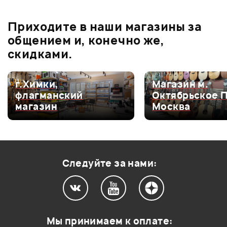
Приходите в наши магазины за
Мой отзыв о товаре
общением и, конечно же,
скидками.
Ваша оценка:
Магазин м.
Магазин 
Впечатления о товаре:
Октябрьское Поле,
Владимир
Москва
Санкт-Пе
Следуйте за нами:
Мы принимаем к оплате: