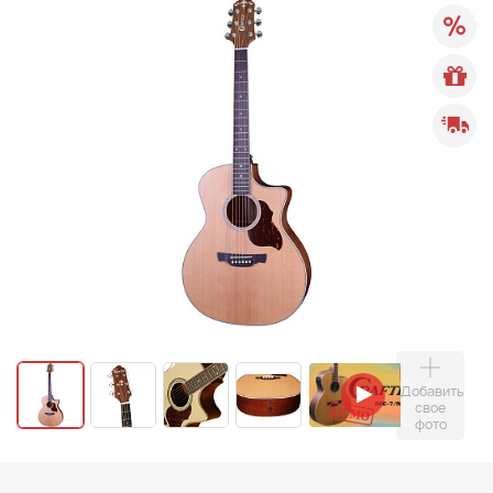
Добавить
свое
фото