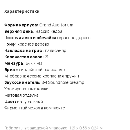
Характеристики
Форма корпуса:
Grand Auditorium
Верхняя дека:
массив кедра
Нижняя дека и обечайка:
красное дерево
Гриф:
красное дерево
Накладка на гриф:
палисандр
Количество ладов:
21
Мензура:
647,7 мм
Бридж:
индийский палисандр
М-образная схема крепления пружин
Звукосниматель:
S-1 Soundhole preamp
Хромированные колки
Матовая отделка
Цвет:
натуральный
Фирменный чехол в комплекте
Габариты в заводской упаковке: 1.21 x 0.56 x 0.24 м.