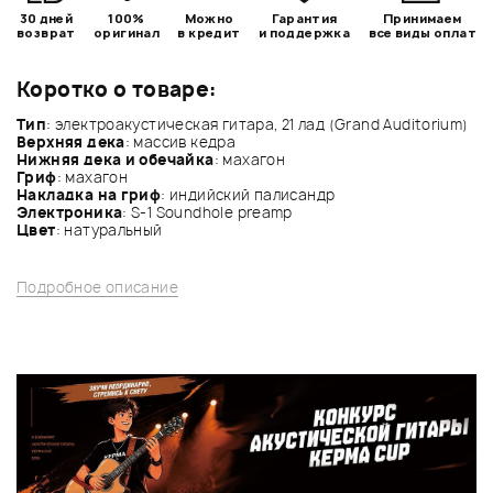
30 дней
100%
Можно
Гарантия
Принимаем
возврат
оригинал
в кредит
и поддержка
все виды оплат
Коротко о товаре:
Тип
: электроакустическая гитара, 21 лад (Grand Auditorium)
Верхняя дека
: массив кедра
Нижняя дека и обечайка
: махагон
Гриф
: махагон
Накладка на гриф
: индийский палисандр
Электроника
: S-1 Soundhole preamp
Цвет
: натуральный
Подробное описание