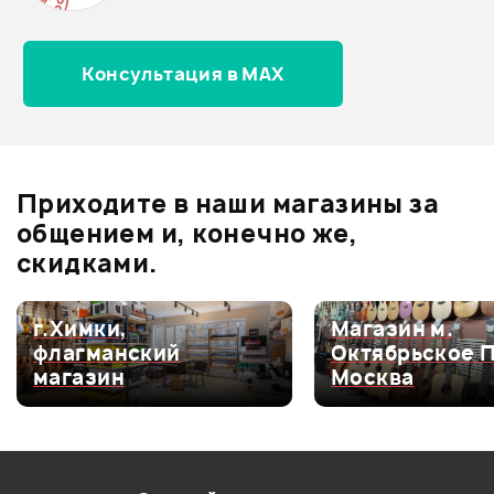
Консультация в MAX
Оценка
5
0
Оценка
4
0
Оценка
3
0
Оценка
2
0
Приходите в наши магазины за
Оценка
1
0
общением и, конечно же,
скидками.
г.Химки,
Магазин м.
Мой отзыв о товаре
флагманский
Октябрьское 
магазин
Москва
Ваша оценка:
Впечатления о товаре: