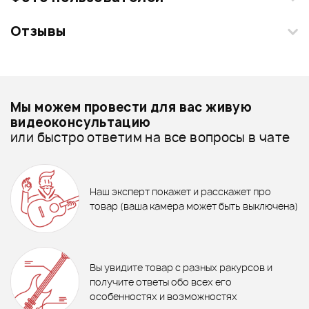
Отзывы
Загрузите свои фотографии купленного товара и получите
+1000 бонусов
.
Смарт-навигатор
Добавить свое фото
Подробнее о ERNIE BALL
Мы можем провести для вас живую
Вертушки для струн - дешевле
видеоконсультацию
или быстро ответим на все вопросы в чате
Вертушки для струн - дороже
ХИТ
35 ₽
1 590 ₽
Все товары ERNIE BALL
МЕДИАТОР ERNIE BALL 9128
ТРЕНАЖЕР ДЛЯ ПАЛЬЦЕВ
Вертушки для струн - новинки
Наш эксперт покажет и расскажет про
PLANET WAVES PW-VG-01
380 ₽
товар (ваша камера может быть выключена)
ВЕРТУШКА ДЛЯ СТРУН ERNIE
BALL 4119
В корзину
В корзину
Отзывы
Оставьте отзыв и получите
+1000
0
бонусов
.
В корзину
Вы увидите товар с разных ракурсов и
0.0
получите ответы обо всех его
особенностях и возможностях