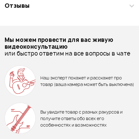
Отзывы
Загрузите свои фотографии купленного товара и получите
+1000 бонусов
.
Смарт-навигатор
Добавить свое фото
Подробнее о STAGG
Мы можем провести для вас живую
Медиаторы, копилки - дешевле
видеоконсультацию
или быстро ответим на все вопросы в чате
Медиаторы, копилки - дороже
70 ₽
ХИТ
790 ₽
400 ₽
Все товары STAGG
КОПИЛКА ДЛЯ МЕДИАТОРОВ
STAGG PHB-100 (1 ШТ)
ТЮНЕР-МЕТРОНОМ FORCE
СЛАЙД STAGG SGS-L
Медиаторы, копилки - новинки
Наш эксперт покажет и расскажет про
TM-03
товар (ваша камера может быть выключена)
65 ₽
В корзину
В корзину
Медиатор DUNLOP 417P2.0
Отзывы
Оставьте отзыв и получите
+1000
0
бонусов
.
Вы увидите товар с разных ракурсов и
0.0
получите ответы обо всех его
особенностях и возможностях
Рейтинг
Рейтинг