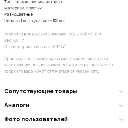
Тип: копилка для медиаторов
Материал: пластик
Разноцветные
Цена за 1 шт (в упаковке 100 шт)
Габариты в заводской упаковке: 0.02 x 0.03 x 0.01 м.
Вес: 0.01 кг
Страна-производитель: КИТАЙ
Производитель имеет право менять комплектацию и
конструкцию, не внося изменения в инструкцию. Место
сборки товара может отличаться от указанного.
Сопутствующие товары
Аналоги
Текущий товар
1
из
10
Фото пользователей