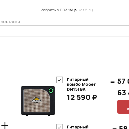
Забрать в ПВЗ
151 р.
(от 5 д.)
 доставки
=
57 
Гитарный
комбо Mooer
DH15i BK
63
12 590 ₽
+
=
58
Гитарный