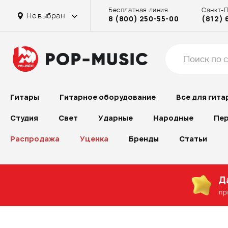
Бесплатная линия
Санкт-
на Достоевской
на Бассейной
на Октябрьском поле
на Бассейной
Не выбран
8 (800) 250-55-00
(812) 
на Рубинштейна
на Проспекте Большевиков
Гитары
Гитарное оборудование
Все для гита
Студия
Свет
Ударные
Народные
Пер
Распродажа
Уценка
Бренды
Статьи