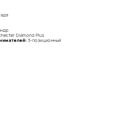
 лада
андр
hecter Diamond Plus
нимателей:
3-позиционный