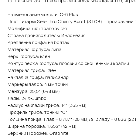
также сочетают в себе профессиональное качество, играб
Наименование модели: C-6 Plus
Цвет гитары: See-Thru Cherry Burst (STCB) – прозрачный
Модификация: праворукая
Страна производитель: Индонезия
Крепление грифа: на болтах
Материал корпуса: липа
Верх корпуса: клен
Контур верха корпуса: плоский со скошенными краями
Материал грифа: клен
Накладка грифа: палисандр
Маркеры ладов: 4 мм точки
Мензура: 25,5” (648 мм)
Лады: 24 X-Jumbo
Радиус накладки грифа: 14” (355 мм)
Профиль грифа: тонкий "С"
Толщина грифа: 1 лад – 0,787" (20 мм)/в 12 ладу – 0,866 (22
Ширина порожка: 1,653" (42 мм)
Верхний Порожек: Graphite