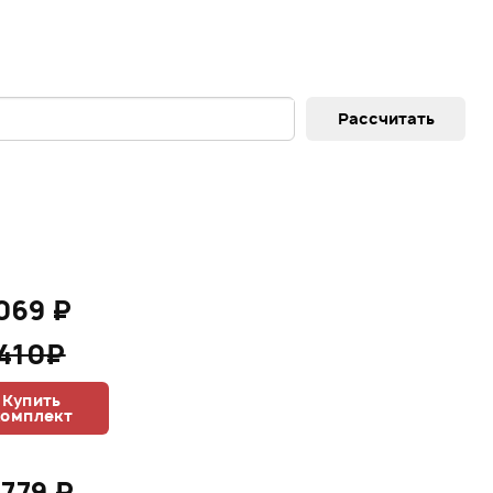
069 ₽
 410₽
Купить
комплект
 779 ₽