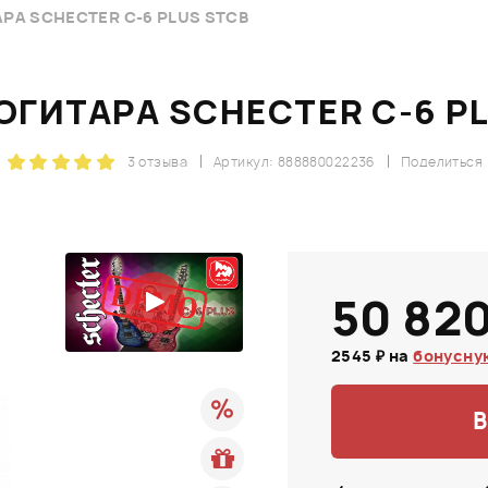
РА SCHECTER C-6 PLUS STCB
ГИТАРА SCHECTER C-6 P
3 отзыва
Артикул: 888880022236
Поделиться
50 820
2545 ₽ на
бонусну
В