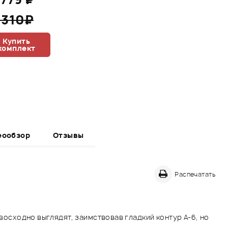
 310₽
Купить
комплект
еообзор
Отзывы
Распечатать
евосходно выглядят, заимствовав гладкий контур А-6, но