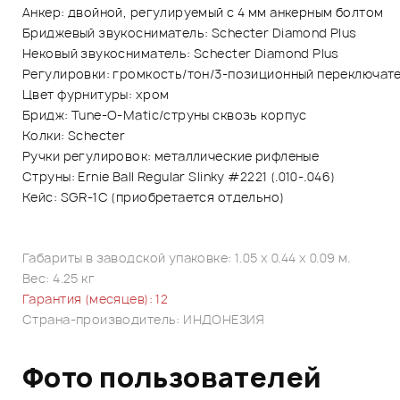
Анкер: двойной, регулируемый с 4 мм анкерным болтом
Бриджевый звукосниматель: Schecter Diamond Plus
Нековый звукосниматель: Schecter Diamond Plus
Регулировки: громкость/тон/3-позиционный переключат
Цвет фурнитуры: хром
Бридж: Tune-O-Matic/струны сквозь корпус
Колки: Schecter
Ручки регулировок: металлические рифленые
Струны: Ernie Ball Regular Slinky #2221 (.010-.046)
Кейс: SGR-1C (приобретается отдельно)
Габариты в заводской упаковке: 1.05 x 0.44 x 0.09 м.
Вес: 4.25 кг
Гарантия (месяцев): 12
Страна-производитель: ИНДОНЕЗИЯ
Фото пользователей