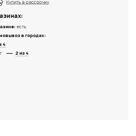
Купить в рассрочку
азинах:
азине:
есть
мовывоз в городах:
з 4
г
2 из 4