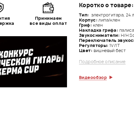
Коротко о товаре:
Тип:
электрогитара, 24
нтия
Принимаем
Корпус:
липа/клен
держка
все виды оплат
Гриф:
клен
Накладка грифа:
палис
Звукосниматели:
Н/Н Sc
Переключатель звукос
Регуляторы:
1V/1Т
Цвет:
вишневый бест
Подробное описание
Видеообзор