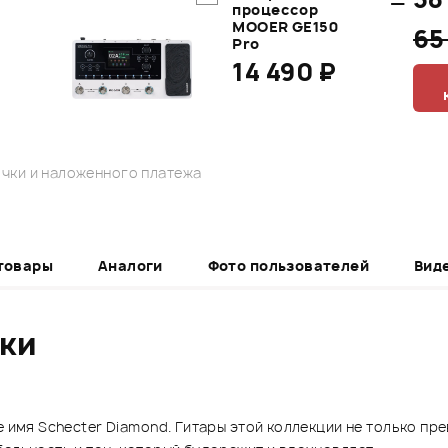
процессор
MOOER GE150
65
Pro
14 490 ₽
чки и наложенного платежа
товары
Аналоги
Фото пользователей
Вид
ики
е имя Schecter Diamond. Гитары этой коллекции не только пр