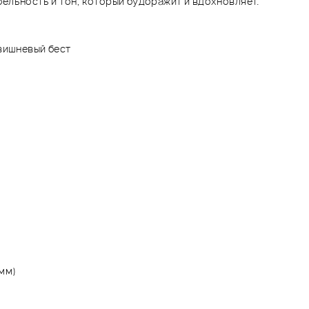
ельность и тон, который будоражит и вдохновляет.
 вишневый бест
 мм)