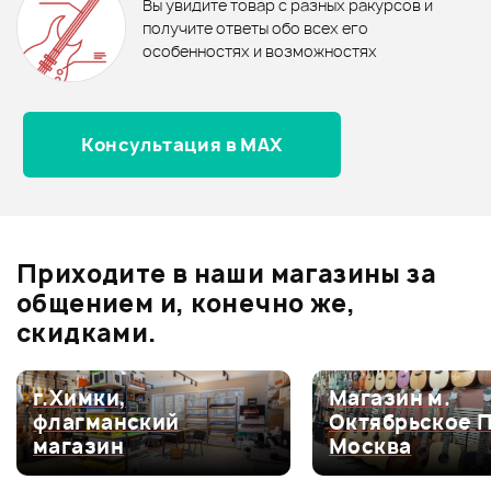
Вы увидите товар с разных ракурсов и
0.0
получите ответы обо всех его
особенностях и возможностях
Консультация в MAX
Оценка
5
0
Оценка
4
0
Оценка
3
0
Оценка
2
0
Приходите в наши магазины за
Оценка
1
0
общением и, конечно же,
скидками.
г.Химки,
Магазин м.
Мой отзыв о товаре
флагманский
Октябрьское 
магазин
Москва
Ваша оценка: