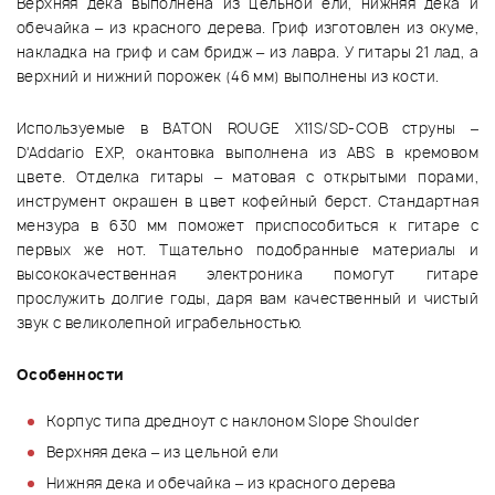
Верхняя дека выполнена из цельной ели, нижняя дека и
обечайка – из красного дерева. Гриф изготовлен из окуме,
накладка на гриф и сам бридж – из лавра. У гитары 21 лад, а
верхний и нижний порожек (46 мм) выполнены из кости.
Используемые в BATON ROUGE X11S/SD-COB струны –
D'Addario EXP, окантовка выполнена из ABS в кремовом
цвете. Отделка гитары – матовая с открытыми порами,
инструмент окрашен в цвет кофейный берст. Стандартная
мензура в 630 мм поможет приспособиться к гитаре с
первых же нот. Тщательно подобранные материалы и
высококачественная электроника помогут гитаре
прослужить долгие годы, даря вам качественный и чистый
звук с великолепной играбельностью.
Особенности
Корпус типа дредноут с наклоном Slope Shoulder
Верхняя дека – из цельной ели
Нижняя дека и обечайка – из красного дерева