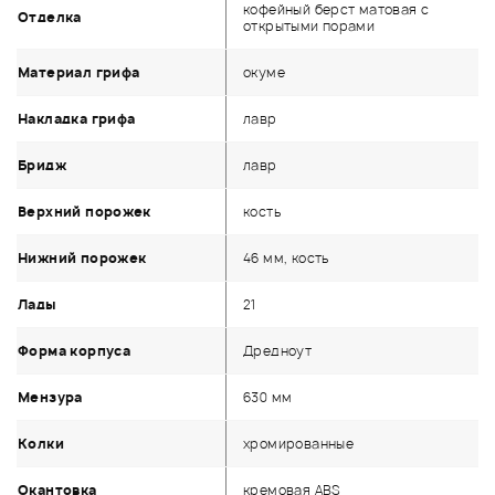
кофейный берст матовая с
Отделка
открытыми порами
Материал грифа
окуме
Накладка грифа
лавр
Бридж
лавр
Верхний порожек
кость
Нижний порожек
46 мм, кость
Лады
21
Форма корпуса
Дредноут
Мензура
630 мм
Колки
хромированные
Окантовка
кремовая ABS