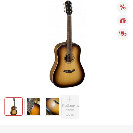
Добавить
свое
фото