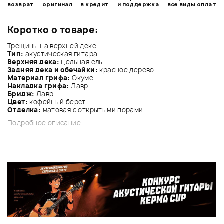
возврат
оригинал
в кредит
и поддержка
все виды оплат
Коротко о товаре:
Трещины на верхней деке
Тип:
акустическая гитара
Верхняя дека:
цельная ель
Задняя дека и обечайки:
красное дерево
Материал грифа:
Окуме
Накладка грифа:
Лавр
Бридж:
Лавр
Цвет:
кофейный берст
Отделка:
матовая с открытыми порами
Подробное описание