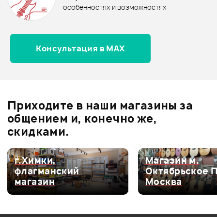
0.0
особенностях и возможностях
Консультация в MAX
Оценка
5
0
Оценка
4
0
Оценка
3
0
Оценка
2
0
Приходите в наши магазины за
Оценка
1
0
общением и, конечно же,
скидками.
г.Химки,
Магазин м.
Мой отзыв о товаре
флагманский
Октябрьское 
магазин
Москва
Ваша оценка:
Впечатления о товаре: