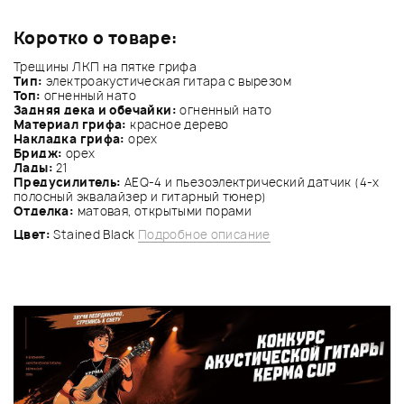
Коротко о товаре:
Трещины ЛКП на пятке грифа
Тип:
электроакустическая гитара с вырезом
Топ:
огненный нато
Задняя дека и обечайки:
огненный нато
Материал грифа:
красное дерево
Накладка грифа:
орех
Бридж:
орех
Лады:
21
Предусилитель:
AEQ-4 и пьезоэлектрический датчик (4-х
полосный эквалайзер и гитарный тюнер)
Отделка:
матовая, открытыми порами
Цвет:
Stained Black
Подробное описание