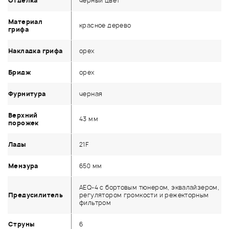
Отделка
чёрный цвет
Материал
красное дерево
грифа
Накладка грифа
орех
Бридж
орех
Фурнитура
черная
Верхний
43 мм
порожек
Лады
21F
Мензура
650 мм
AEQ-4 с бортовым тюнером, эквалайзером,
Предусилитель
регулятором громкости и режекторным
фильтром
Струны
6