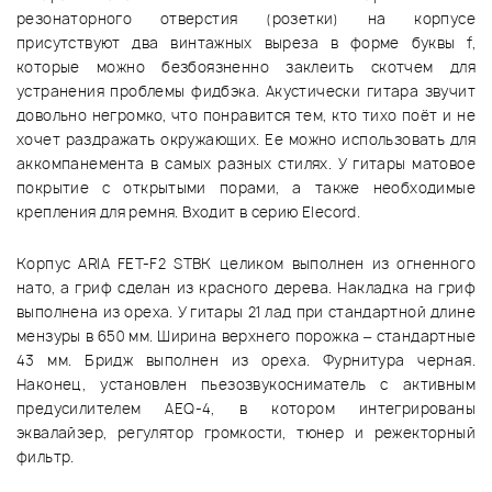
резонаторного отверстия (розетки) на корпусе
присутствуют два винтажных выреза в форме буквы f,
которые можно безбоязненно заклеить скотчем для
устранения проблемы фидбэка. Акустически гитара звучит
довольно негромко, что понравится тем, кто тихо поёт и не
хочет раздражать окружающих. Ее можно использовать для
аккомпанемента в самых разных стилях. У гитары матовое
покрытие с открытыми порами, а также необходимые
крепления для ремня. Входит в серию Elecord.
Корпус ARIA FET-F2 STBK целиком выполнен из огненного
нато, а гриф сделан из красного дерева. Накладка на гриф
выполнена из ореха. У гитары 21 лад при стандартной длине
мензуры в 650 мм. Ширина верхнего порожка – стандартные
43 мм. Бридж выполнен из ореха. Фурнитура черная.
Наконец, установлен пьезозвукосниматель с активным
предусилителем AEQ-4, в котором интегрированы
эквалайзер, регулятор громкости, тюнер и режекторный
фильтр.