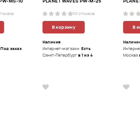
PW-MS-10
PLANET WAVES PW-M-25
PLANE
отзывов
0
0 отзывов
В корзину
В 
Наличие
Наличи
Под заказ
Интернет-магазин
Есть
Интерне
Санкт-Петербург
в 1 из 4
Москва