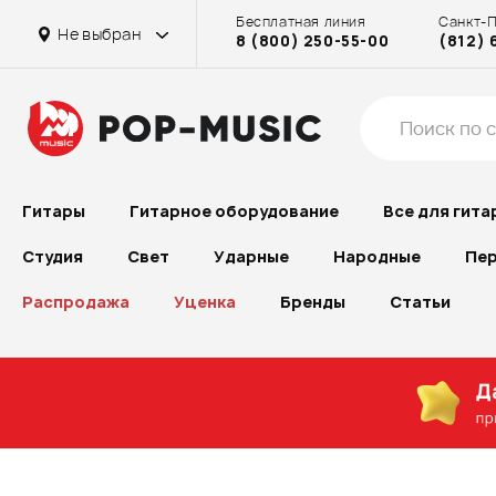
Бесплатная линия
Санкт-
на Бассейной
на Проспекте Большевиков
в г. Химки
на Бассейной
на Октябрьском поле
на Бассейной
на Проспекте Большевиков
в г. Химки
в г. Химки
на Бассейной
Не выбран
8 (800) 250-55-00
(812) 
на Рубинштейна
на Проспекте Большевиков
на Октябрьском поле
на Проспекте Большевиков
Гитары
Гитарное оборудование
Все для гита
Студия
Свет
Ударные
Народные
Пер
Распродажа
Уценка
Бренды
Статьи