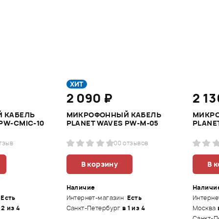
ХИТ
2 090 ₽
2 13
 КАБЕЛЬ
МИКРОФОННЫЙ КАБЕЛЬ
МИКР
PW-CMIC-10
PLANET WAVES PW-M-05
PLANE
отзыв
0
0 отзывов
В корзину
В 
Наличие
Наличи
Есть
Интернет-магазин
Есть
Интерне
 2 из 4
Санкт-Петербург
в 1 из 4
Москва
Санкт-П