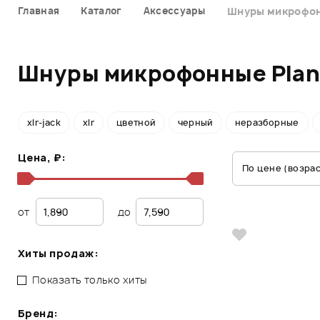
Главная
Каталог
Аксессуары
Шнуры микрофо
Шнуры микрофонные Plan
xlr-jack
xlr
цветной
черный
неразборные
Цена, ₽:
По цене (возра
от
до
Хиты продаж:
Показать только хиты
Бренд: