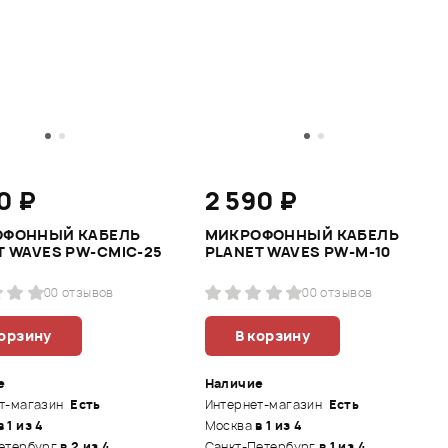
0 ₽
2 590 ₽
ОФОННЫЙ КАБЕЛЬ
МИКРОФОННЫЙ КАБЕЛЬ
T WAVES PW-CMIC-25
PLANET WAVES PW-M-10
0
0 отзывов
0
0 отзывов
корзину
В корзину
е
Наличие
т-магазин
Есть
Интернет-магазин
Есть
в 1 из 4
Москва
в 1 из 4
етербург
в 2 из 4
Санкт-Петербург
в 1 из 4