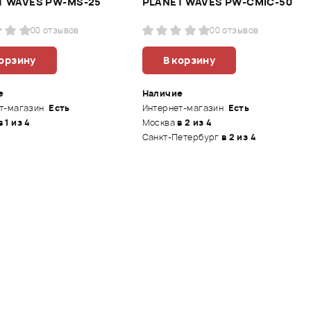
T WAVES PW-MS-25
PLANET WAVES PW-CMIC-50
0
0 отзывов
0
0 отзывов
корзину
В корзину
е
Наличие
т-магазин
Есть
Интернет-магазин
Есть
в 1 из 4
Москва
в 2 из 4
Санкт-Петербург
в 2 из 4