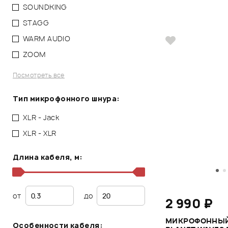
SOUNDKING
STAGG
WARM AUDIO
ZOOM
Посмотреть все
Тип микрофонного шнура:
XLR - Jack
XLR - XLR
Длина кабеля, м:
от
до
2 990 ₽
МИКРОФОННЫЙ
Особенности кабеля: