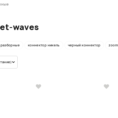
нные
et-waves
разборные
коннектор никель
черный коннектор
zoom
стание)