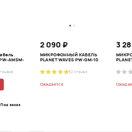
2 090 ₽
3 28
абель
МИКРОФОННЫЙ КАБЕЛЬ
МИКР
 PW-AMSM-
PLANET WAVES PW-GM-10
PLANE
отзывов
5
2 отзыва
Ожидается
Ожидае
Под заказ