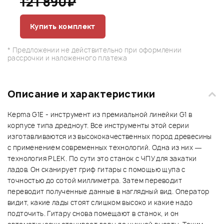
121 890₽
Купить комплект
* Предложении не действительно при оформлении
рассрочки и наложенного платежа
Описание и характеристики
Kepma G1E - инструмент из премиальной линейки G1 в
корпусе типа дредноут. Все инструменты этой серии
изготавливаются из высококачественных пород древесины
с применением современных технологий. Одна из них —
технология PLEK. По сути это станок с ЧПУ для закатки
ладов. Он сканирует гриф гитары с помощью щупа с
точностью до сотой миллиметра. Затем переводит
переводит полученные данные в наглядный вид. Оператор
видит, какие лады стоят слишком высоко и какие надо
подточить. Гитару снова помещают в станок, и он