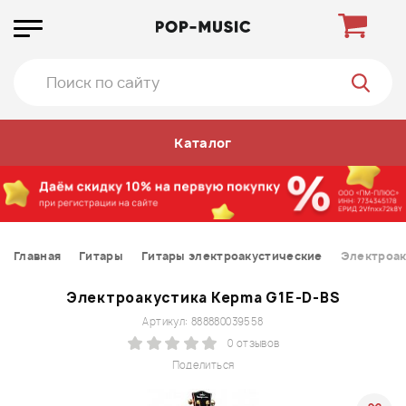
Каталог
Главная
Гитары
Гитары электроакустические
Электроак
Электроакустика Kepma G1E-D-BS
Артикул: 888880039558
0 отзывов
Поделиться