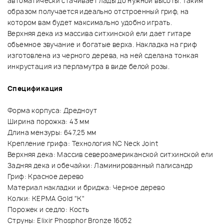
автоматически стачивает лады до нужной высоты. Таким
образом получается идеально отстроенный гриф, на
котором вам будет максимально удобно играть.
Верхняя дека из массива ситхинской ели дает гитаре
объемное звучание и богатые верха. Накладка на гриф
изготовлена из черного дерева, на ней сделана тонкая
инкрустация из перламутра в виде белой розы.
Спецификация
Форма корпуса: Дредноут
Ширина порожка: 43 мм
Длина мензуры: 647,25 мм
Крепление грифа: Технология NC Neck Joint
Верхняя дека: Массив североамериканской ситхинской ели
Задняя дека и обечайки: Ламинированный палисандр
Гриф: Красное дерево
Материал накладки и бриджа: Черное дерево
Колки: KEPMA Gold "K"
Порожек и седло: Кость
Струны: Elixir Phosphor Bronze 16052