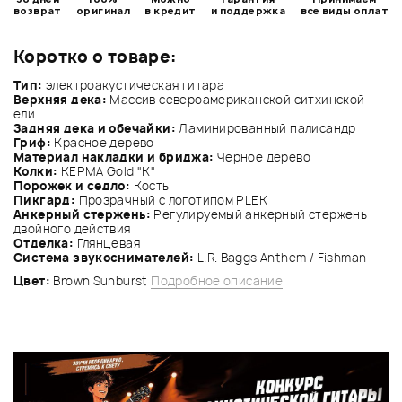
возврат
оригинал
в кредит
и поддержка
все виды оплат
Коротко о товаре:
Тип:
электроакустическая гитара
Верхняя дека:
Массив североамериканской ситхинской
ели
Задняя дека и обечайки:
Ламинированный палисандр
Гриф:
Красное дерево
Материал накладки и бриджа:
Черное дерево
Колки:
KEPMA Gold "K"
Порожек и седло:
Кость
Пикгард:
Прозрачный с логотипом PLEK
Анкерный стержень:
Регулируемый анкерный стержень
двойного действия
Отделка:
Глянцевая
Система звукоснимателей:
L.R. Baggs Anthem / Fishman
Цвет:
Brown Sunburst
Подробное описание