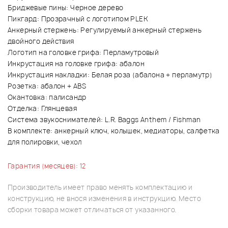
Бриджевые пины: Черное дерево
Пикгард: Прозрачный с логотипом PLEK
Анкерный стержень: Регулируемый анкерный стержень
двойного действия
Логотип на головке грифа: Перламутровый
Инкрустация на головке грифа: абалон
Инкрустация накладки: Белая роза (абалона + перламутр)
Розетка: абалон + ABS
Окантовка: палисандр
Отделка: Глянцевая
Система звукоснимателей: L.R. Baggs Anthem / Fishman
В комплекте: анкерный ключ, колышек, медиаторы, салфетка
для полировки, чехол
Гарантия (месяцев): 12
Производитель имеет право менять комплектацию и
конструкцию, не внося изменения в инструкцию. Место
сборки товара может отличаться от указанного.