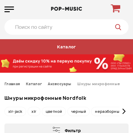
Каталог
Главная
Каталог
Аксессуары
Шнуры микрофонные
Шнуры микрофонные Nordfolk
xlr-jack
xlr
цветной
черный
неразборные
Фильтр