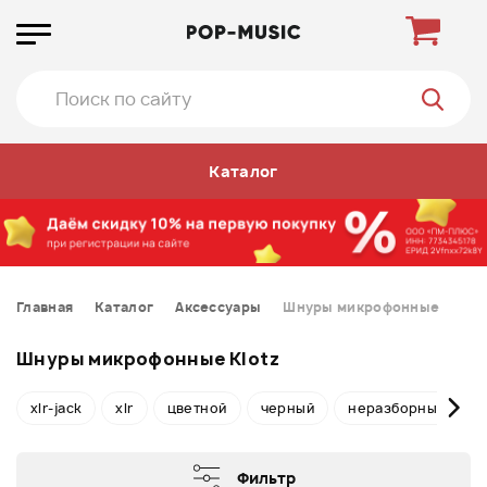
Каталог
Главная
Каталог
Аксессуары
Шнуры микрофонные
Шнуры микрофонные Klotz
xlr-jack
xlr
цветной
черный
неразборные
Фильтр