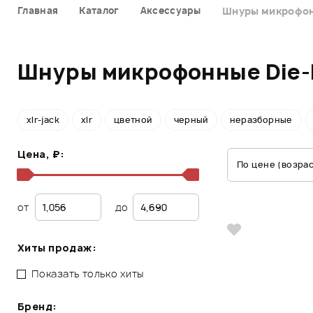
Главная
Каталог
Аксессуары
Шнуры микрофо
Шнуры микрофонные Die-
xlr-jack
xlr
цветной
черный
неразборные
Цена, ₽:
По цене (возра
от
до
Хиты продаж:
Показать только хиты
Бренд: