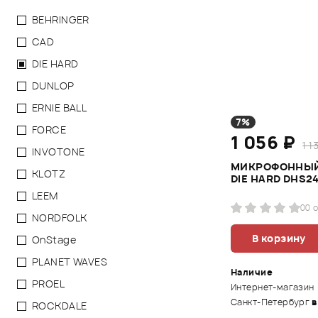
BEHRINGER
CAD
DIE HARD
DUNLOP
ERNIE BALL
7%
FORCE
1 056 ₽
1 1
INVOTONE
МИКРОФОННЫЙ
KLOTZ
DIE HARD DHS2
LEEM
0
0 
NORDFOLK
В корзину
OnStage
PLANET WAVES
Наличие
PROEL
Интернет-магазин
Санкт-Петербург
в
ROCKDALE