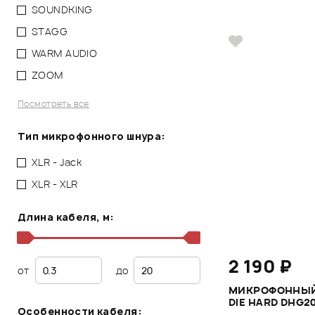
SOUNDKING
STAGG
WARM AUDIO
ZOOM
Посмотреть все
Тип микрофонного шнура:
XLR - Jack
XLR - XLR
Длина кабеля, м:
2 190 ₽
от
до
МИКРОФОННЫЙ
DIE HARD DHG2
Особенности кабеля: