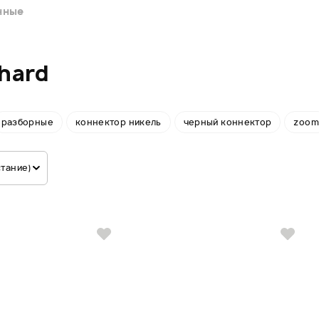
нные
hard
разборные
коннектор никель
черный коннектор
zoom
стание)