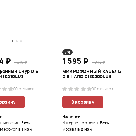
7%
04 ₽
1 595 ₽
1 510 ₽
1 715 ₽
фонный шнур DIE
МИКРОФОННЫЙ КАБЕЛЬ
DHS210LU3
DIE HARD DHS200LU5
0
0 отзывов
0
0 отзывов
корзину
В корзину
е
Наличие
т-магазин
Есть
Интернет-магазин
Есть
етербург
в 1 из 4
Москва
в 2 из 4