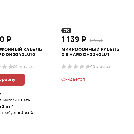
7%
0 ₽
1 139 ₽
1 225 ₽
ОФОННЫЙ КАБЕЛЬ
МИКРОФОННЫЙ КАБЕЛЬ
RD DHG240LU10
DIE HARD DHS240LU1
0
0 отзывов
0
0 отзывов
корзину
Ожидается
е
т-магазин
Есть
в 2 из 4
етербург
в 2 из 4