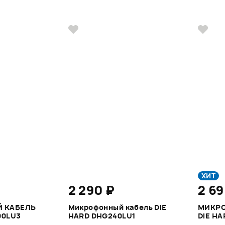
ХИТ
2 290 ₽
2 69
 КАБЕЛЬ
Микрофонный кабель DIE
МИКР
00LU3
HARD DHG240LU1
DIE H