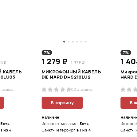
7%
7%
1 279 ₽
1 4
35 ₽
1 375 ₽
 КАБЕЛЬ
МИКРОФОННЫЙ КАБЕЛЬ
Микро
40LU05
DIE HARD DHS210LU2
HARD 
отзывов
0
0 отзывов
В корзину
В 
Наличие
Наличи
Есть
Интернет-магазин
Есть
Интерне
 1 из 4
Санкт-Петербург
в 1 из 4
Санкт-П