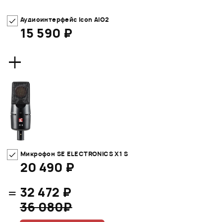
Аудиоинтерфейс Icon AIO2
15 590 ₽
+
Микрофон SE ELECTRONICS X1 S
20 490 ₽
=
32 472 ₽
36 080₽