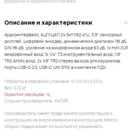
рассрочки и наложенного платежа
Описание и характеристики
Аудиоинтерфейс, АЦП/ЦАП 24 бит/192 кГц, 3,9" сенсорный
дисплей, цифровой энкодер, динамический диапазон 116 дБ,
S/N 116 дБ, усиление на микрофонном входе 63 дБ, 1х mini XLR
микрофонный вход, 1х 1/4" TS инструментальный вход, 1/8"
TRS AirMic вход, 2х 1/8" TRS стерео выхода для наушников,
порты USB-C 2.0, USB-C UNI OTG, в комплекте ПДУ.
Габариты в заводской упаковке: 0.1 x 0.19 x 0.23 м.
Вес: 0.72 кг
Гарантия (месяцев): 12
Страна-производитель: КИТАЙ
Производитель имеет право менять комплектацию и
конструкцию, не внося изменения в инструкцию. Место
сборки товара может отличаться от указанного.