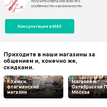
0.0
получите ответы обо всех его
особенностях и возможностях
Консультация в MAX
Оценка
5
0
Оценка
4
0
Оценка
3
0
Оценка
2
0
Приходите в наши магазины за
Оценка
1
0
общением и, конечно же,
скидками.
г.Химки,
Магазин м.
Мой отзыв о товаре
флагманский
Октябрьское 
магазин
Москва
Ваша оценка: