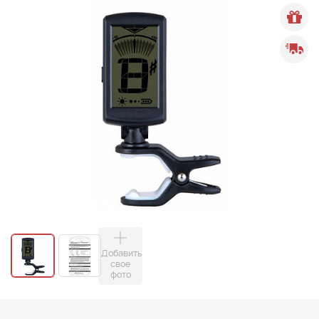
Добавить
свое
фото