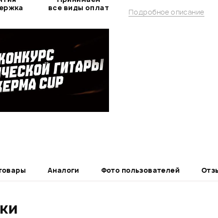
держка
все виды оплат
Подробное описание
товары
Аналоги
Фото пользователей
Отз
ики