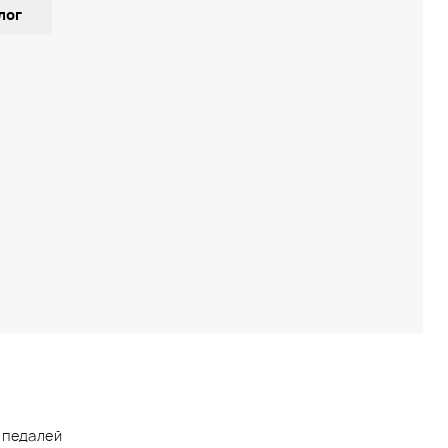
лог
 педалей