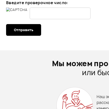
Введите проверочное число:
Отправить
Мы можем про
или бы
Наш э
расск
камер