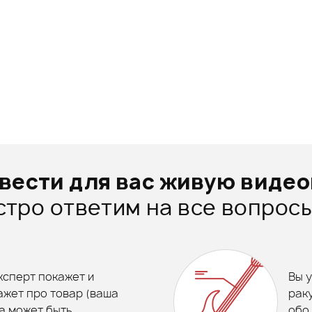
вести для вас живую виде
стро ответим на все вопросы
ксперт покажет и
Вы 
ажет про товар (ваша
рак
а может быть
обо