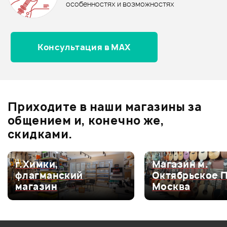
0.0
особенностях и возможностях
Консультация в MAX
Оценка
5
0
Оценка
4
0
Оценка
3
0
Оценка
2
0
Приходите в наши магазины за
Оценка
1
0
общением и, конечно же,
скидками.
г.Химки,
Магазин м.
Мой отзыв о товаре
флагманский
Октябрьское 
магазин
Москва
Ваша оценка:
Впечатления о товаре: