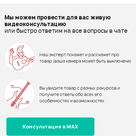
Добавить свое фото
Подробнее о ZOWAG
Мы можем провести для вас живую
Аксессуары для малых барабанов - дешевле
видеоконсультацию
или быстро ответим на все вопросы в чате
Аксессуары для малых барабанов - дороже
ХИТ
7%
750 ₽
614 ₽
Все товары ZOWAG
660 ₽
ХИТ
СРЕДСТВО ПО УХОДУ ЗА
КЛЮЧ ДЛЯ НАСТРОЙКИ
Аксессуары для малых барабанов - новинки
Наш эксперт покажет и расскажет про
ТАРЕЛКАМИ DUNLOP 6422
STAGG K66
1 100 ₽
885 ₽
товар (ваша камера может быть выключена)
Подструнник ZOWAG SW1425-
Обод ZOWAG PH1308B
T
В корзину
В корзину
Отзывы
Оставьте отзыв и получите
+1000
0
бонусов
.
В корзину
В корзину
Вы увидите товар с разных ракурсов и
0.0
получите ответы обо всех его
особенностях и возможностях
Консультация в MAX
Оценка
5
0
Оценка
4
0