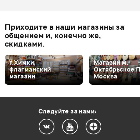
Оценка
3
0
Оценка
2
0
Приходите в наши магазины за
Оценка
1
0
общением и, конечно же,
скидками.
г.Химки,
Магазин м.
Мой отзыв о товаре
флагманский
Октябрьское 
магазин
Москва
Ваша оценка:
Впечатления о товаре:
Следуйте за нами: