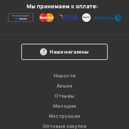
Мы принимаем к оплате:
Я даю
согласие
на обработку персональных данных в
Наши магазины
соответствии с
Политикой в отношении обработки
персональных данных.
Введите проверочное число:
Новости
Акции
Отзывы
Мелодии
Инструкции
Отправить
Оптовые закупки