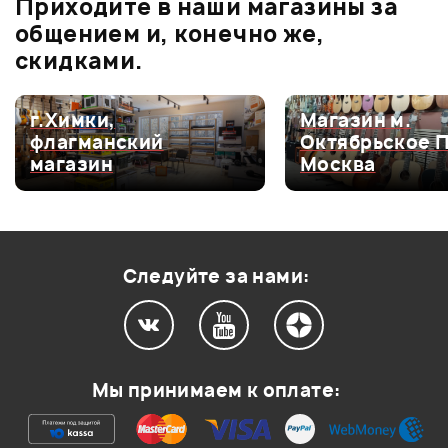
Приходите в наши магазины за
Оценка
1
0
общением и, конечно же,
скидками.
г.Химки,
Магазин м.
Мой отзыв о товаре
флагманский
Октябрьское 
магазин
Москва
Ваша оценка:
Впечатления о товаре:
Следуйте за нами:
Мы принимаем к оплате: