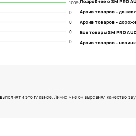
Подробнее о SM PRO A
100%
Архив товаров - дешев
0
0
Архив товаров - дорож
0
Все товары SM PRO AU
0
Архив товаров - новин
полнят и это главное. Лично мне он выровнял качество звука (