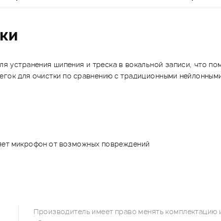
ики
ля устранения шипения и треска в вокальной записи, что по
легок для очистки по сравнению с традиционными нейлонными
няет микрофон от возможных повреждений
Производитель имеет право менять комплектацию и