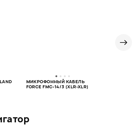
LAND
МИКРОФОННЫЙ КАБЕЛЬ
МИКРОФОН
FORCE FMC-14/3 (XLR-XLR)
FORCE MSC-
игатор