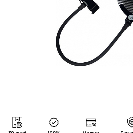
30 дней
100%
Можно
Гара