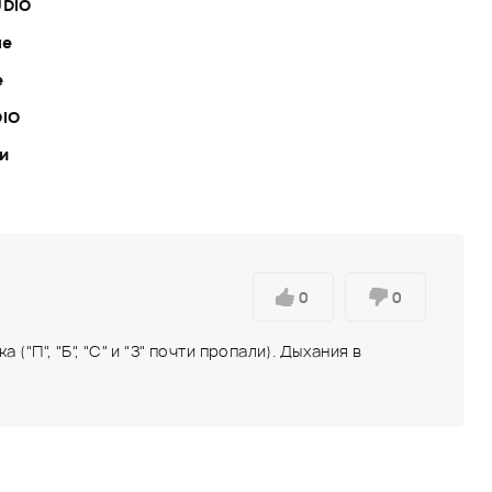
UDIO
ле
е
DIO
ки
0
0
"П", "Б", "С" и "З" почти пропали). Дыхания в