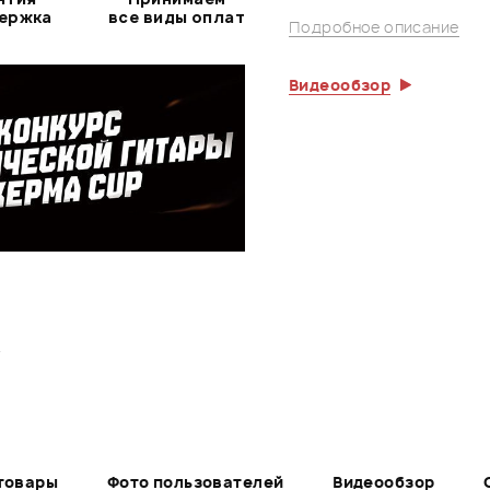
держка
все виды оплат
Подробное описание
Видеообзор
.
товары
Фото пользователей
Видеообзор