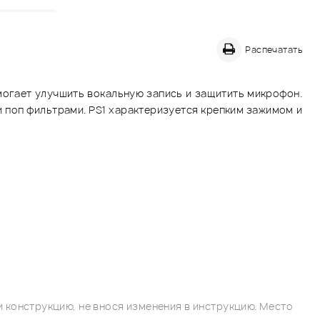
Распечатать
могает улучшить вокальную запись и защитить микрофон.
 поп фильтрами. PS1 характеризуется крепким зажимом и
 конструкцию, не внося изменения в инструкцию. Место