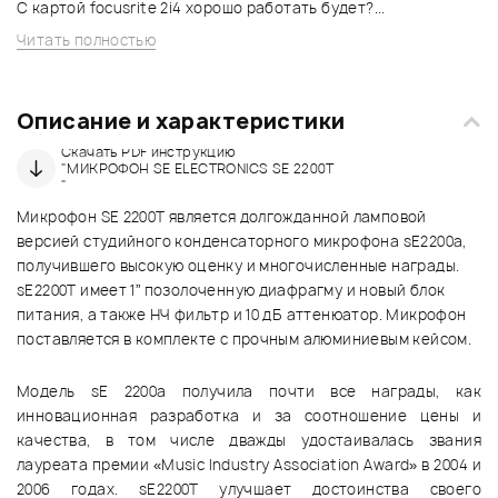
С картой focusrite 2i4 хорошо работать будет?...
Читать полностью
Описание и характеристики
Скачать PDF инструкцию
"МИКРОФОН SE ELECTRONICS SE 2200T
"
Микрофон SE 2200T является долгожданной ламповой
версией студийного конденсаторного микрофона sE2200a,
получившего высокую оценку и многочисленные награды.
sE2200T имеет 1” позолоченную диафрагму и новый блок
питания, а также НЧ фильтр и 10 дБ аттенюатор. Микрофон
поставляется в комплекте с прочным алюминиевым кейсом.
Модель sE 2200a получила почти все награды, как
инновационная разработка и за соотношение цены и
качества, в том числе дважды удостаивалась звания
лауреата премии «Music Industry Association Award» в 2004 и
2006 годах. sE2200T улучшает достоинства своего