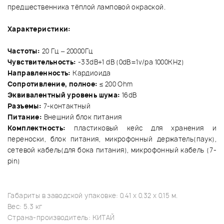
предшественника тёплой ламповой окраской.
Характеристики:
Частоты:
20 Гц – 20000Гц
Чувствительность:
-33dB+1 dB (0dB=1v/pa 1000KHz)
Направленность:
Кардиоида
Сопротивление, полное:
≤ 200 Ohm
Эквивалентный уровень шума:
16dB
Разъемы:
7-контактный
Питание:
Внешний блок питания
Комплектность:
пластиковый кейс для хранения и
переноски, блок питания, микрофонный держатель(паук),
сетевой кабель(для бока питания), микрофонный кабель (7-
pin)
Габариты в заводской упаковке: 0.41 x 0.32 x 0.15 м.
Вес: 5.3 кг
Страна-производитель: КИТАЙ