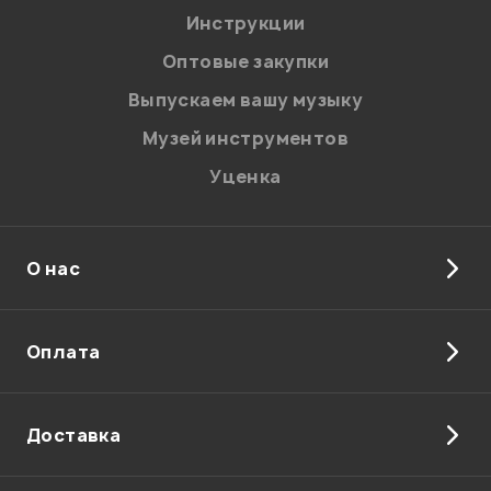
Мой отзыв о товаре
Инструкции
Оптовые закупки
Ваша оценка:
Выпускаем вашу музыку
Впечатления о товаре:
Музей инструментов
Уценка
О нас
Оплата
Доставка
Я даю
согласие
на обработку персональных данных в
соответствии с
Политикой в отношении обработки