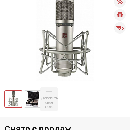
Добавить
свое
фото
Снято с продаж