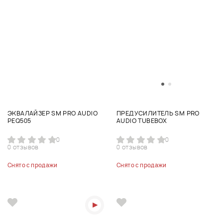
ЭКВАЛАЙЗЕР SM PRO AUDIO
ПРЕДУСИЛИТЕЛЬ SM PRO
PEQ505
AUDIO TUBEBOX
0
0
0 отзывов
0 отзывов
Снято с продажи
Снято с продажи