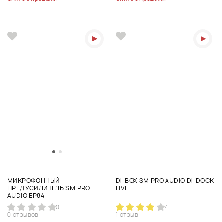
МИКРОФОННЫЙ
DI-BOX SM PRO AUDIO DI-DOCK
ПРЕДУСИЛИТЕЛЬ SM PRO
LIVE
AUDIO EP84
0
4
0 отзывов
1 отзыв