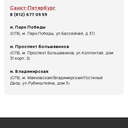
Санкт-Петербург
8 (812) 677 09 59
м. Парк Победы
(СПБ, м. Парк Победы, ул Бассейная, д 37)
м. Проспект Большевиков
(СПБ, м. Проспект Большевиков, ул.Коллонтай, дом
31 корп. 2)
м. Владимирская
(СПБ, м. Маяковская/Владимирская/Гостиный
Двор, ул.Рубинштейна, дом 3)