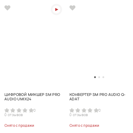
ЦИФРОВОЙ МИКШЕР SM PRO
КОНВЕРТЕР SM PRO AUDIO Q-
AUDIO UMIX24
ADAT
0
0
0 отзывов
0 отзывов
Снято с продажи
Снято с продажи