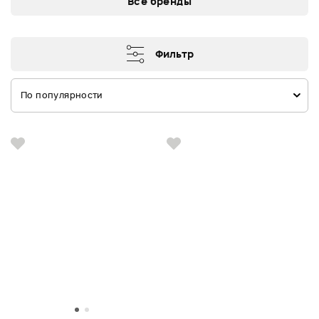
Все бренды
Фильтр
По популярности