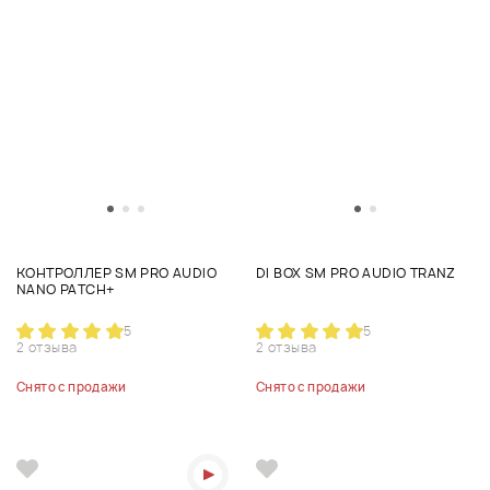
КОНТРОЛЛЕР SM PRO AUDIO
DI BOX SM PRO AUDIO TRANZ
NANO PATCH+
5
5
2 отзыва
2 отзыва
Снято с продажи
Снято с продажи