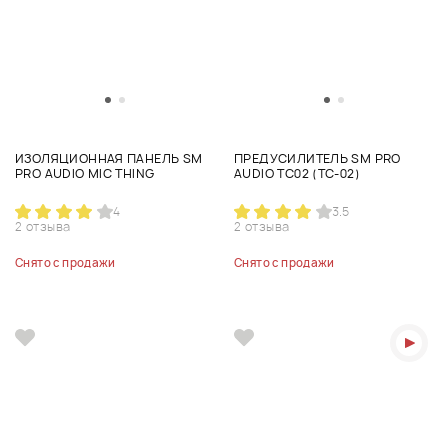
ИЗОЛЯЦИОННАЯ ПАНЕЛЬ SM
ПРЕДУСИЛИТЕЛЬ SM PRO
PRO AUDIO MIC THING
AUDIO TC02 (TC-02)
4
3.5
2 отзыва
2 отзыва
Снято с продажи
Снято с продажи