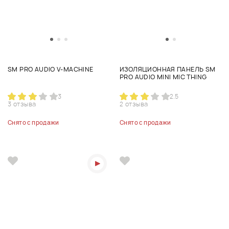
SM PRO AUDIO V-MACHINE
ИЗОЛЯЦИОННАЯ ПАНЕЛЬ SM
PRO AUDIO MINI MIC THING
3
2.5
3 отзыва
2 отзыва
Снято с продажи
Снято с продажи