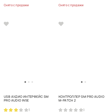
Снято с продажи
Снято с продажи
USB АУДИО ИНТЕРФЕЙС SM
КОНТРОЛЛЕР SM PRO AUDIO
PRO AUDIO IN5E
M-PATCH 2
3
0