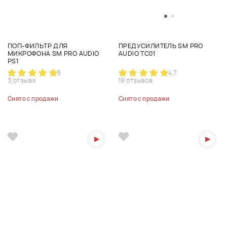
ПОП-ФИЛЬТР ДЛЯ
ПРЕДУСИЛИТЕЛЬ SM PRO
МИКРОФОНА SM PRO AUDIO
AUDIO TC01
PS1
5
4.7
3 отзыва
19 отзывов
Снято с продажи
Снято с продажи