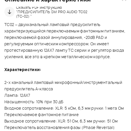
Скачать PDF инструкцию
"ПРЕДУСИЛИТЕЛЬ SM PRO AUDIO TC02
(TC-02) "
TС02 – двухканальный ламповый предусилитель
характеризующийся переключаемым фантомным питанием,
переключаемой фазой аннулирования, -20dB PAD и
регулируемым оптическим компрессором. Он имеет
протестированную 12AX7 лампу TC серии и регулятор входа
усиления, все это в крепком металлическом корпусе.
Характеристики:
2-х канальный ламповый микрофонный/инструментальный
предусилитель A-класса
Лампа: 12AX7
Насыщенность: 10% при 30 дБ
Входное сопротивление: XLR: 5 кОм, 6,3 мм ручки: 1 мега Ом
Переключаемое фантомное питание
Выходное сопротивление: XLR: 51 Ом, 6,3 мм ручки: 51 Ом
Переключатель восстановления фазы (Phase Reversal)