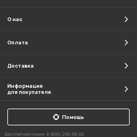
proiect series) однозначно в лучшую сторону!
компрессор тоже вполне применимый! хорошо
работает с вокалом и даже с басом справляется! ) за
О нас
приятные цены и отличный сервис Pop-music
СПАСИБО!!
Оплата
Гость
22.08.2013
Доставка
Спасибо за покупку! Рады стараться!
Администратор
Информация
для покупателя
Помощь
Мой отзыв о товаре
Бесплатная линия:
8 (800) 250-55-00