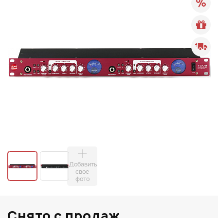
Добавить
свое
фото
Снято с продаж