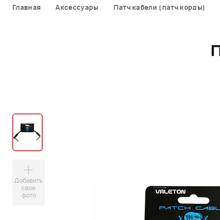
Главная
Аксессуары
Патч кабели (патч корды)
Добавить
свое
фото