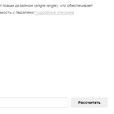
 угловым дизайном (angle-angle), что обеспечивает
имость с педалями
Подробное описание