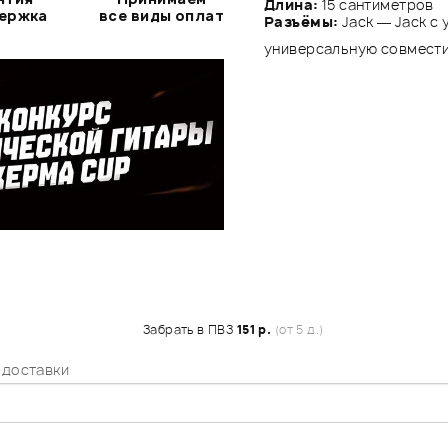
Длина:
15 сантиметров
держка
все виды оплат
Разъёмы:
Jack — Jack с
универсальную совмест
Забрать в ПВЗ
151 р.
(от 5 д.)
 доставки