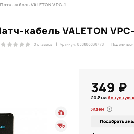
Патч-кабель VALETON VPC-1
Патч-кабель VALETON VPC-
0 отзывов
Артикул: 888880039778
Поделиться
349 ₽
20 ₽ на
бонусную 
Ждем
i
Подобрать ана