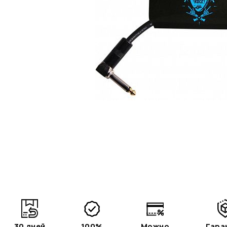
30 дней
100%
Можно
Гара