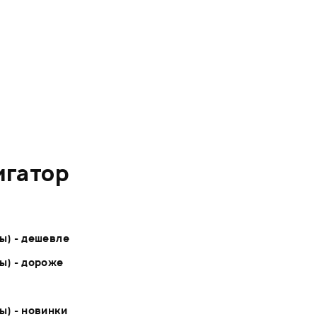
игатор
ы) - дешевле
ы) - дороже
ы) - новинки