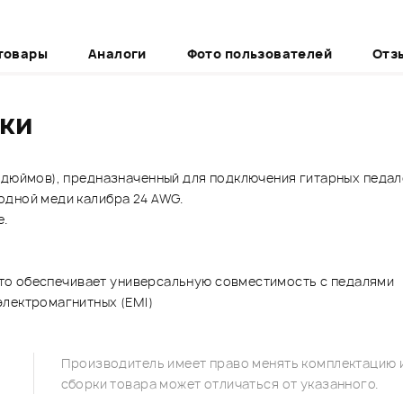
товары
Аналоги
Фото пользователей
Отз
ики
 дюймов), предназначенный для подключения гитарных педал
одной меди калибра 24 AWG.
де.
 что обеспечивает универсальную совместимость с педалями
электромагнитных (EMI)
Производитель имеет право менять комплектацию и
сборки товара может отличаться от указанного.