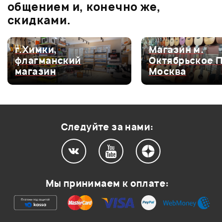
общением и, конечно же,
скидками.
г.Химки,
Магазин м.
Мой отзыв о товаре
флагманский
Октябрьское 
магазин
Москва
Ваша оценка:
Впечатления о товаре:
Следуйте за нами:
Мы принимаем к оплате: