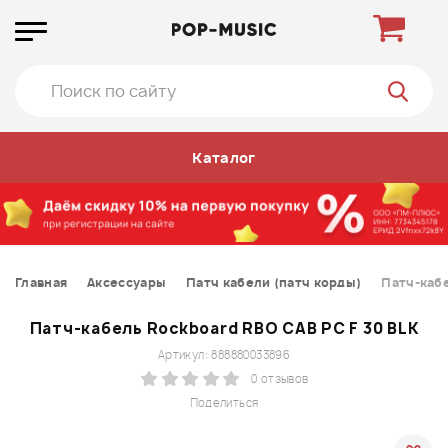
Каталог
Главная
Аксессуары
Патч кабели (патч корды)
Патч-кабе
Патч-кабель Rockboard RBO CAB PC F 30 BLK
Артикул: 888880033896
0 отзывов
Поделиться