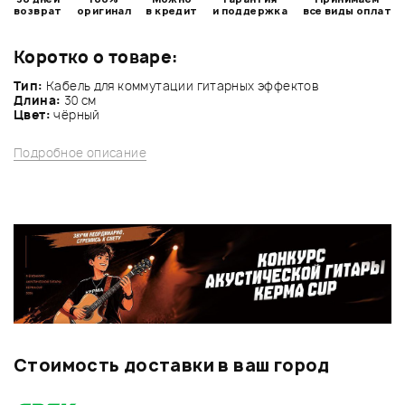
возврат
оригинал
в кредит
и поддержка
все виды оплат
Коротко о товаре:
Тип:
Кабель для коммутации гитарных эффектов
Длина:
30 см
Цвет:
чёрный
Подробное описание
Стоимость доставки в ваш город