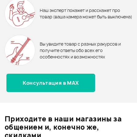
NEW
NEW
КРОНШТЕЙН ГИТАРНЫЙ
Блоки питания - новинки
Наш эксперт покажет и расскажет про
FORCE GSCH-09
700 ₽
595 ₽
товар (ваша камера может быть выключена)
Ожидается
Комплект из 10 кабелей
Комплект из 5 кабелей
VALETON PCA-10
В корзину
VALETON PCA-5
Отзывы
Оставьте отзыв и получите
+1000
0
бонусов
.
В корзину
В корзину
Вы увидите товар с разных ракурсов и
0.0
получите ответы обо всех его
особенностях и возможностях
Консультация в MAX
Оценка
5
0
Оценка
4
0
Оценка
3
0
Оценка
2
0
Приходите в наши магазины за
Оценка
1
0
общением и, конечно же,
скидками.