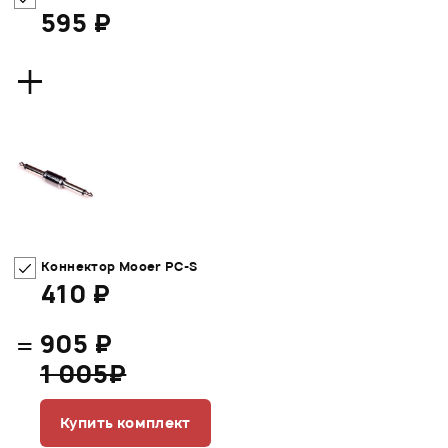
595 ₽
+
Коннектор Mooer PC-S
410 ₽
=
905 ₽
1 005₽
Купить комплект