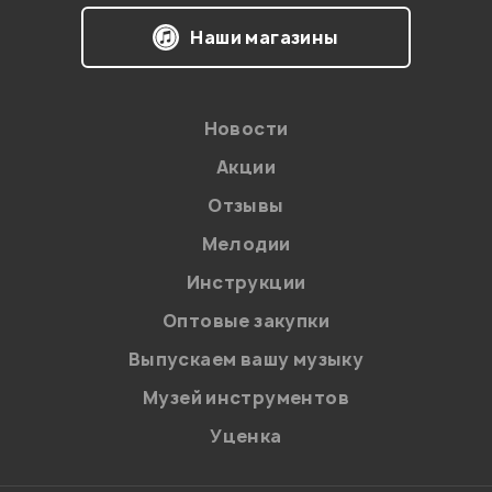
Я даю
согласие
на обработку персональных данных в
Наши магазины
соответствии с
Политикой в отношении обработки
персональных данных.
Введите проверочное число:
Новости
Акции
Отзывы
Мелодии
Инструкции
Отправить
Оптовые закупки
Выпускаем вашу музыку
Музей инструментов
Уценка