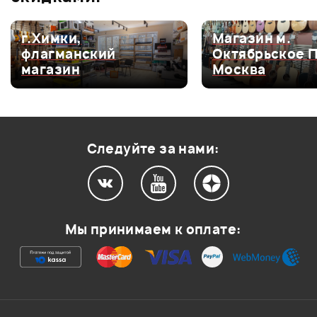
г.Химки,
Магазин м.
Мой отзыв о товаре
флагманский
Октябрьское 
магазин
Москва
Ваша оценка:
Впечатления о товаре:
Следуйте за нами:
Мы принимаем к оплате: