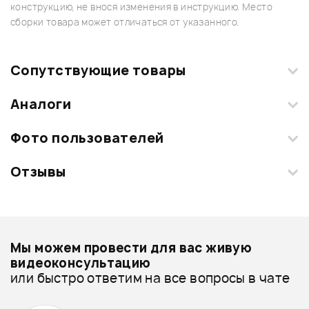
конструкцию, не внося изменения в инструкцию. Место
сборки товара может отличаться от указанного.
Сопутствующие товары
Аналоги
Фото пользователей
Отзывы
Загрузите свои фотографии купленного товара и получите
+1000 бонусов
.
Смарт-навигатор
Добавить свое фото
Подробнее о VALETON
Мы можем провести для вас живую
Блоки питания - дешевле
видеоконсультацию
или быстро ответим на все вопросы в чате
Блоки питания - дороже
ХИТ
335 ₽
Все товары VALETON
ТРЕНАЖЕР GUITTO GFE-01