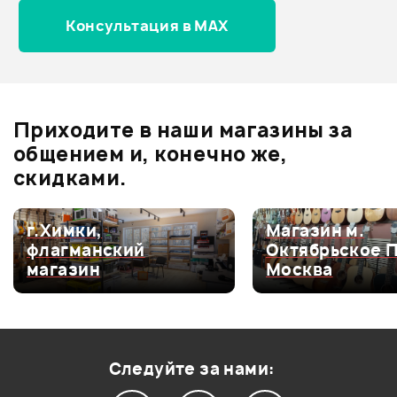
Консультация в MAX
Оценка
5
0
Оценка
4
0
Оценка
3
0
Оценка
2
0
Приходите в наши магазины за
Оценка
1
0
общением и, конечно же,
скидками.
г.Химки,
Магазин м.
Мой отзыв о товаре
флагманский
Октябрьское 
магазин
Москва
Ваша оценка:
Впечатления о товаре:
Следуйте за нами: