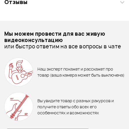
Отзывы
Загрузите свои фотографии купленного товара и получите
+1000 бонусов
.
Смарт-навигатор
Добавить свое фото
Подробнее о INVOTONE
Мы можем провести для вас живую
Шнуры микрофонные - дешевле
видеоконсультацию
или быстро ответим на все вопросы в чате
Шнуры микрофонные - дороже
240 ₽
210 ₽
Все товары INVOTONE
ХИТ
ХИТ
ПЕРЕХОДНИК FORCE CFA-015
ПЕРЕХОДНИК FORCE CFA-014
Шнуры микрофонные - новинки
Наш эксперт покажет и расскажет про
650 ₽
815 ₽
товар (ваша камера может быть выключена)
МИКРОФОННЫЙ КАБЕЛЬ
МИКРОФОННЫЙ КАБЕЛЬ
FORCE FMC-06/3
В корзину
FORCE FMC-05/6
В корзину
Отзывы
Оставьте отзыв и получите
+1000
0
бонусов
.
В корзину
В корзину
Вы увидите товар с разных ракурсов и
0.0
получите ответы обо всех его
особенностях и возможностях