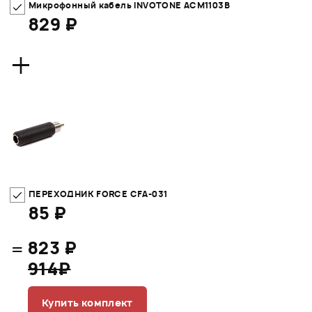
Микрофонный кабель INVOTONE ACM1103B
829 ₽
+
ПЕРЕХОДНИК FORCE CFA-031
85 ₽
=
823 ₽
914₽
Купить комплект