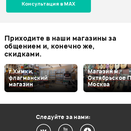
Консультация в MAX
Оценка
5
0
Оценка
4
0
Оценка
3
0
Оценка
2
0
Приходите в наши магазины за
Оценка
1
0
общением и, конечно же,
скидками.
г.Химки,
Магазин м.
Мой отзыв о товаре
флагманский
Октябрьское 
магазин
Москва
Ваша оценка:
Впечатления о товаре:
Следуйте за нами: