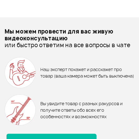
+1000 бонусов
.
Смарт-навигатор
Добавить свое фото
Подробнее о INVOTONE
Мы можем провести для вас живую
Шнуры микрофонные - дешевле
видеоконсультацию
или быстро ответим на все вопросы в чате
Шнуры микрофонные - дороже
1 170 ₽
Все товары INVOTONE
АДАПТЕР STAGG MA-5H
Держатель для аудиокабеля
Шнуры микрофонные - новинки
Наш эксперт покажет и расскажет про
FORCE CPS-200
779 ₽
829 ₽
товар (ваша камера может быть выключена)
Ожидается
Микрофонный кабель
Микрофонный кабель
INVOTONE ACM1005/BK
INVOTONE ACM1103R
В корзину
Отзывы
Оставьте отзыв и получите
+1000
0
бонусов
.
В корзину
В корзину
Вы увидите товар с разных ракурсов и
0.0
получите ответы обо всех его
особенностях и возможностях