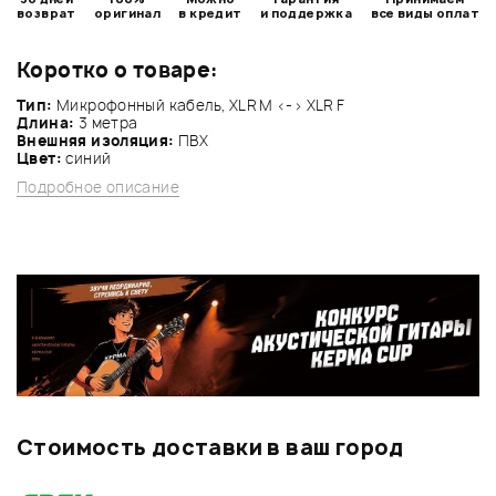
возврат
оригинал
в кредит
и поддержка
все виды оплат
Коротко о товаре:
Тип:
Микрофонный кабель, XLR M <-> XLR F
Длина:
3 метра
Внешняя изоляция:
ПВХ
Цвет:
синий
Подробное описание
Стоимость доставки в ваш город