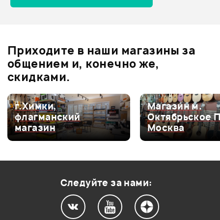
Оценка
4
0
Оценка
3
0
Оценка
2
0
Приходите в наши магазины за
Оценка
1
0
общением и, конечно же,
скидками.
г.Химки,
Магазин м.
Мой отзыв о товаре
флагманский
Октябрьское 
магазин
Москва
Ваша оценка:
Впечатления о товаре:
Следуйте за нами: