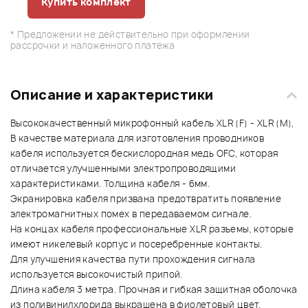
Купить комплект
* Предложении не действительно при оформлении
рассрочки и наложенного платежа
Описание и характеристики
Высококачественный микрофонный кабель XLR (F) - XLR (M),
В качестве материала для изготовления проводников
кабеля используется бескислородная медь OFC, которая
отличается улучшенными электропроводящими
характеристиками. Толщина кабеля - 6мм.
Экранировка кабеля призвана предотвратить появление
электромагнитных помех в передаваемом сигнале.
На концах кабеля профессиональные XLR разъемы, которые
имеют никелевый корпус и посеребренные контакты.
Для улучшения качества пути прохождения сигнала
используется высокочистый припой.
Длина кабеля 3 метра. Прочная и гибкая защитная оболочка
из поливинилхлорида выкрашена в фиолетовый цвет.