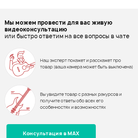
Смарт-навигатор
Добавить свое фото
Подробнее о FORCE
Мы можем провести для вас живую
Шнуры микрофонные - дешевле
видеоконсультацию
или быстро ответим на все вопросы в чате
Шнуры микрофонные - дороже
ХИТ
7%
630 ₽
2 167 ₽
Все товары FORCE
2 330 ₽
ХИТ
ХИТ
Чехол для микрофонной
Поддон STAGG SCL-ACTR
Шнуры микрофонные - новинки
Наш эксперт покажет и расскажет про
стойки FORCE BMSC
570 ₽
660 ₽
товар (ваша камера может быть выключена)
Кабель микрофонный
МИКРОФОННЫЙ КАБЕЛЬ
SOUNDKING BB103-2M
В корзину
FORCE FMC-05/3
В корзину
Отзывы
Оставьте отзыв и получите
+1000
0
бонусов
.
В корзину
В корзину
Вы увидите товар с разных ракурсов и
0.0
получите ответы обо всех его
особенностях и возможностях
Консультация в MAX
Оценка
5
0