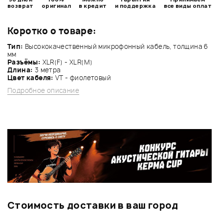
возврат
оригинал
в кредит
и поддержка
все виды оплат
Коротко о товаре:
Тип:
Высококачественный микрофонный кабель, толщина 6
мм
Разъёмы:
XLR(F) - XLR(M)
Длина:
3 метра
Цвет кабеля:
VT - фиолетовый
Подробное описание
Стоимость доставки в ваш город