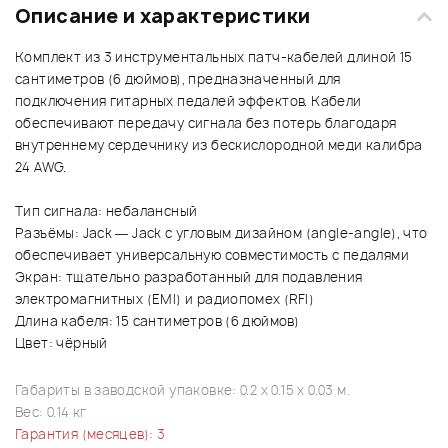
Описание и характеристики
Комплект из 3 инструментальных патч-кабелей длиной 15
сантиметров (6 дюймов), предназначенный для
подключения гитарных педалей эффектов. Кабели
обеспечивают передачу сигнала без потерь благодаря
внутреннему сердечнику из бескислородной меди калибра
24 AWG.
Тип сигнала: небалансный
Разъёмы: Jack — Jack с угловым дизайном (angle-angle), что
обеспечивает универсальную совместимость с педалями
Экран: тщательно разработанный для подавления
электромагнитных (EMI) и радиопомех (RFI)
Длина кабеля: 15 сантиметров (6 дюймов)
Цвет: чёрный
Габариты в заводской упаковке: 0.2 x 0.15 x 0.03 м.
Вес: 0.14 кг
Гарантия (месяцев): 3