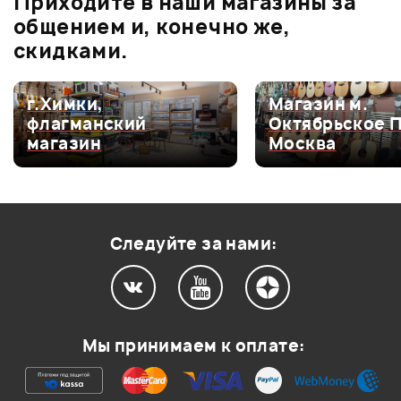
Приходите в наши магазины за
Оценка
1
0
общением и, конечно же,
скидками.
г.Химки,
Магазин м.
Мой отзыв о товаре
флагманский
Октябрьское 
магазин
Москва
Ваша оценка:
Впечатления о товаре:
Следуйте за нами:
Мы принимаем к оплате: