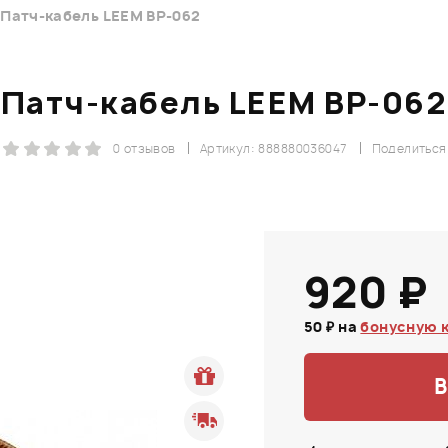
Патч-кабель LEEM BP-062
Патч-кабель LEEM BP-062
0 отзывов
Артикул: 888880036047
Поделиться
920 ₽
50 ₽ на
бонусную 
В