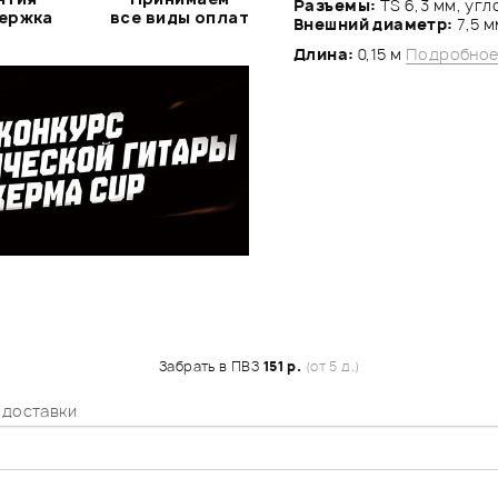
Разъемы:
TS 6,3 мм, уг
держка
все виды оплат
Внешний диаметр:
7,5 
Длина:
0,15 м
Подробное
Забрать в ПВЗ
151 р.
(от 5 д.)
 доставки