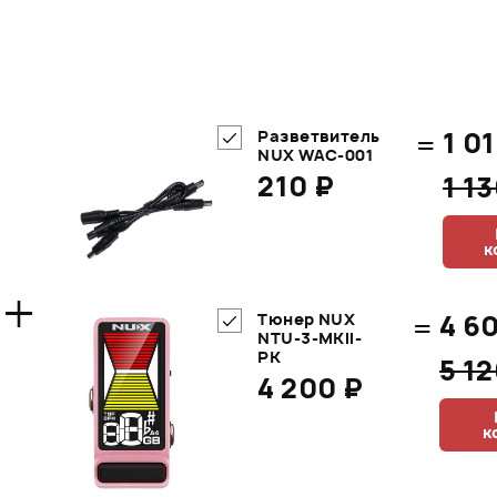
=
1 01
Разветвитель
NUX WAC-001
210 ₽
1 1
к
+
=
4 6
Тюнер NUX
NTU-3-MKII-
PK
5 1
4 200 ₽
к