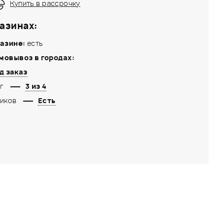
Купить в рассрочку
азинах:
азине:
есть
мовывоз в городах:
д заказ
г
3 из 4
иков
Есть