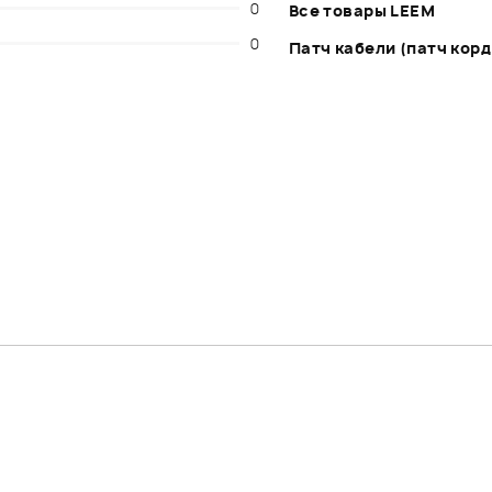
0
Все товары LEEM
0
Патч кабели (патч корд