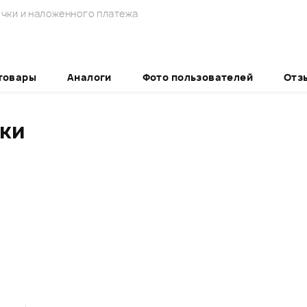
чки и наложенного платежа
товары
Аналоги
Фото пользователей
Отз
ики