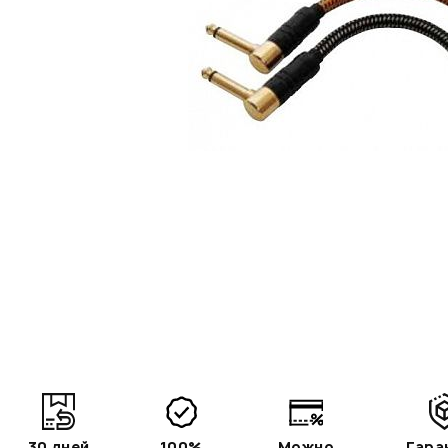
30 дней
100%
Можно
Гара