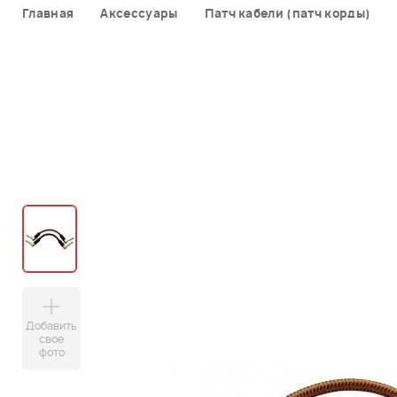
Главная
Аксессуары
Патч кабели (патч корды)
Добавить
свое
фото