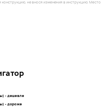
 конструкцию, не внося изменения в инструкцию. Место
игатор
ы) - дешевле
ы) - дороже