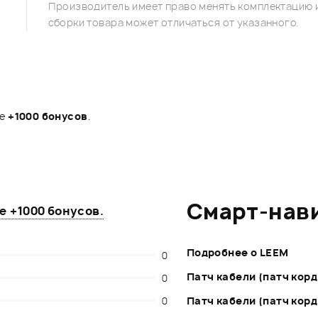
Производитель имеет право менять комплектацию и
сборки товара может отличаться от указанного.
те
+1000 бонусов
.
Смарт-нав
те
+1000 бонусов
.
Подробнее о LEEM
0
Патч кабели (патч корд
0
0
Патч кабели (патч корд