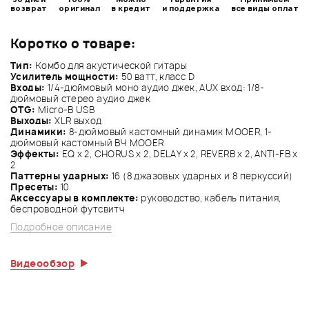
возврат
оригинал
в кредит
и поддержка
все виды оплат
Коротко о товаре:
Тип:
Комбо для акустической гитары
Усилитель мощности:
50 ватт, класс D
Входы:
1/4-дюймовый моно аудио джек, AUX вход: 1/8-
дюймовый стерео аудио джек
OTG:
Micro-B USB
Выходы:
XLR выход
Динамики:
8-дюймовый кастомный динамик MOOER, 1-
дюймовый кастомный ВЧ MOOER
Эффекты:
EQ х 2, CHORUS х 2, DELAY х 2, REVERB х 2, ANTI-FB х
2
Паттерны ударных:
16 (8 джазовых ударных и 8 перкуссий)
Пресеты:
10
Аксессуары в комплекте:
руководство, кабель питания,
беспроводной футсвитч
Подробное описание
Видеообзор