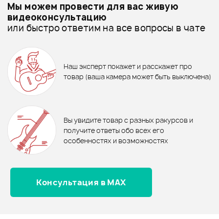
Мы можем провести для вас живую
Комбики для акустических гитар - дешевле
видеоконсультацию
ТРЕНАЖЕР GUITTO GFE-01
КАПОДАСТР STAGG SCPX-CU
или быстро ответим на все вопросы в чате
Комбики для акустических гитар - дороже
CR
7%
ХИТ
29 990 ₽
37 570 ₽
Все товары MOOER
32 300 ₽
Ожидается
Ожидается
Гитарный комбо BUGERA AC60
Комбоусилитель JOYO BSK-40-
Комбики для акустических гитар - новинки
Наш эксперт покажет и расскажет про
WH
товар (ваша камера может быть выключена)
В корзину
В корзину
Отзывы
Товары из видео
Оставьте отзыв и получите
+1000
0
бонусов
.
Вы увидите товар с разных ракурсов и
0.0
получите ответы обо всех его
особенностях и возможностях
Консультация в MAX
Оценка
5
0
Оценка
4
0
10%
9 790 ₽
4 190 ₽
Оценка
3
0