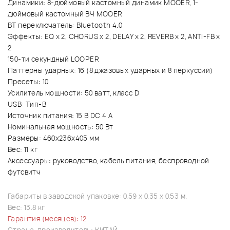
Динамики: 8-дюймовый кастомный динамик MOOER, 1-
дюймовый кастомный ВЧ MOOER
BT переключатель: Bluetooth 4.0
Эффекты: EQ х 2, CHORUS х 2, DELAY х 2, REVERB х 2, ANTI-FB х
2
150-ти секундный LOOPER
Паттерны ударных: 16 (8 джазовых ударных и 8 перкуссий)
Пресеты: 10
Усилитель мощности: 50 ватт, класс D
USB: Тип-В
Источник питания: 15 В DC 4 А
Номинальная мощность: 50 Вт
Размеры: 460x236x405 мм
Вес: 11 кг
Аксессуары: руководство, кабель питания, беспроводной
футсвитч
Габариты в заводской упаковке: 0.59 x 0.35 x 0.53 м.
Вес: 13.8 кг
Гарантия (месяцев): 12
Страна-производитель: КИТАЙ