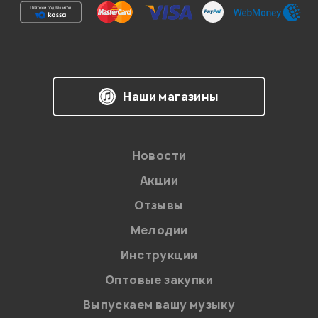
Я даю
согласие
на обработку персональных данных в
Наши магазины
соответствии с
Политикой в отношении обработки
персональных данных.
Введите проверочное число:
Новости
Акции
Отзывы
Мелодии
Инструкции
Отправить
Оптовые закупки
Выпускаем вашу музыку