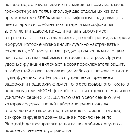
четкостью, артикуляцией и динамикой во всем диапазоне
громкости усилителя. Используя два отдельных канала
предусилителя, SD50A может с комфортом поддерживать
две гитары или комбинацию гитары и микрофона для
выступлений вдвоем. Каждый канал в SD50A имеет
встроенные эффекты эквалайзера, реверберации, задержки
и хоруса, которые можно индивидуально настраивать и
сохранять, с 10 доступными предустановленными слотами
для вызова ваших любимых настроек по запросу. Другие
удобные функции включают в себя переключатели защиты
от обратной связи, позволяющие избежать нежелательного
шума, функцию Tap Tempo для управления временем
задержки и поддержку фирменного беспроводного ножного
переключателя MOOER (приобретается отдельно). Как и все
усилители серии SD, SD50A включает в себя секцию JAM,
которая содержит целый набор инструментов для
выступлений и творчества, таких как встроенный лупер,
синхронизируемая драм-машина и подключение по
Bluetooth для воспроизведения ваших любимых звуковых
дорожек с внешнего устройства.