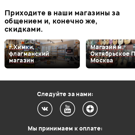
37 990 ₽
41 990 ₽
СТУЛ ДЛЯ
ГИТАРНЫЙ 
Оценка
2
0
ГИТАРИСТА PROEL
PLANET WAV
Электроакустика
Приходите в наши магазины за
KGST10
AMSG-10
Оценка
1
0
Sire A3 (DS) NT
общением и, конечно же,
скидками.
г.Химки,
Магазин м.
Мой отзыв о товаре
флагманский
Октябрьское 
магазин
Москва
Ваша оценка:
Впечатления о товаре:
Следуйте за нами:
Мы принимаем к оплате: