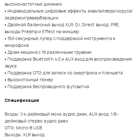
высокочастотный динамик
• Индивидуальные цифровые эффекты эквалайзера/хоруса/
задержки/реверберации
• Двойной балансный выход XLR: D.I, Direct выход; PRE,
выходы Preamp и Effect на микшер
• 150-секундный лупер с поддержкой инструмента и
микрофона
• Драм-машина с 16 различными грувами
• Поддержка Bluetooth 4.0 и AUX вход для воспроизведения
звука
• Поддержка OTG для записи со смартфона и планшета
• Высокоточный тюнер
• Поддержка беспроводного футсвитча
Спецификация
Входы: 1/4-дюймовый моно аудио джек, AUX вход: 1/8-
дюймовый стерео аудио джек
OTG: Micro-B USB
Выходы: XLR выход