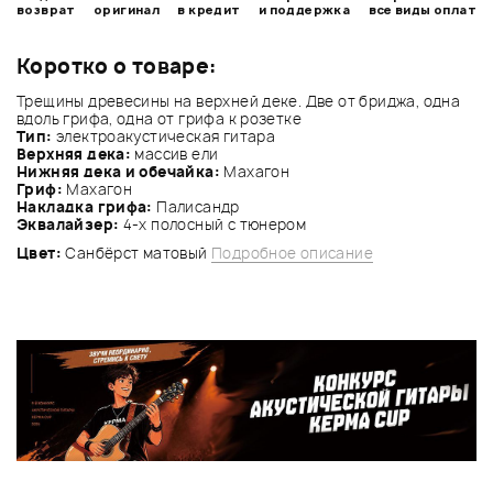
возврат
оригинал
в кредит
и поддержка
все виды оплат
Коротко о товаре:
Трещины древесины на верхней деке. Две от бриджа, одна
вдоль грифа, одна от грифа к розетке
Тип:
электроакустическая гитара
Верхняя дека:
массив ели
Нижняя дека и обечайка:
Махагон
Гриф:
Махагон
Накладка грифа:
Палисандр
Эквалайзер:
4-х полосный с тюнером
Цвет:
Санбёрст матовый
Подробное описание