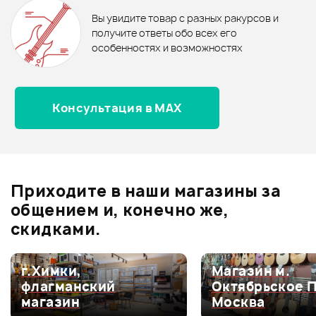
бонусов
.
В корзину
В корзину
Вы увидите товар с разных ракурсов и
0.0
получите ответы обо всех его
особенностях и возможностях
Консультация в MAX
Оценка
5
0
Оценка
4
0
Оценка
3
0
Оценка
2
0
Приходите в наши магазины за
Оценка
1
0
общением и, конечно же,
скидками.
г.Химки,
Магазин м.
Мой отзыв о товаре
флагманский
Октябрьское 
магазин
Москва