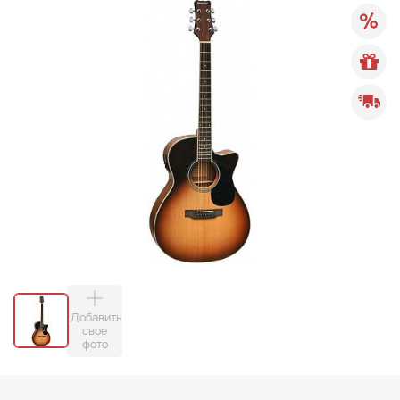
Добавить
свое
фото