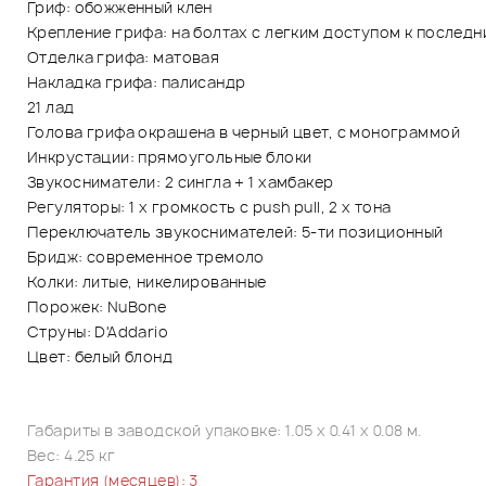
Гриф: обожженный клен
Крепление грифа: на болтах с легким доступом к послед
Отделка грифа: матовая
Накладка грифа: палисандр
21 лад
Голова грифа окрашена в черный цвет, с монограммой
Инкрустации: прямоугольные блоки
Звукосниматели: 2 сингла + 1 хамбакер
Регуляторы: 1 x громкость с push pull, 2 x тона
Переключатель звукоснимателей: 5-ти позиционный
Бридж: современное тремоло
Колки: литые, никелированные
Порожек: NuBone
Струны: D'Addario
Цвет: белый блонд
Габариты в заводской упаковке: 1.05 x 0.41 x 0.08 м.
Вес: 4.25 кг
Гарантия (месяцев): 3