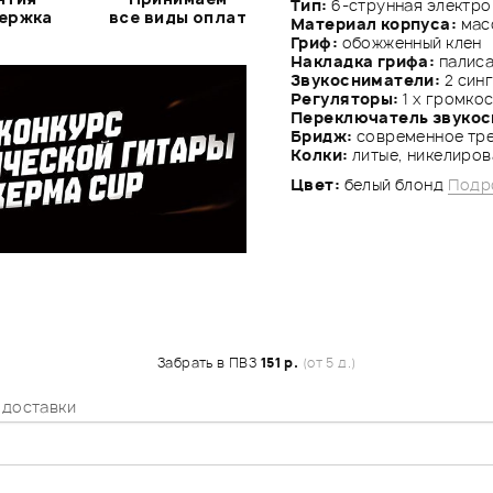
Тип:
6-струнная электро
держка
все виды оплат
Материал корпуса:
мас
Гриф:
обожженный клен
Накладка грифа:
палис
Звукосниматели:
2 син
Регуляторы:
1 x громкост
Переключатель звуко
Бридж:
современное тр
Колки:
литые, никелиро
Цвет:
белый блонд
Подр
Забрать в ПВЗ
151 р.
(от 5 д.)
 доставки