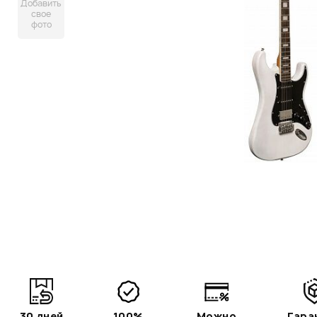
Добавить
свое
фото
30 дней
100%
Можно
Гара