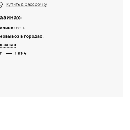
Купить в рассрочку
азинах:
азине:
есть
мовывоз в городах:
д заказ
г
1 из 4