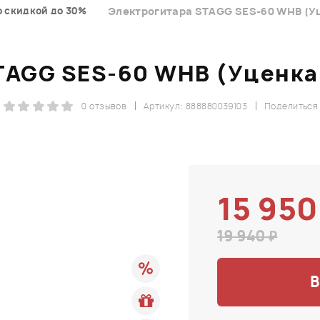
о скидкой до 30%
Электрогитара STAGG SES-60 WHB (Уц
TAGG SES-60 WHB (Уценка 
0 отзывов
Артикул: 888880039103
Поделиться
15 950
19 940 ₽
В