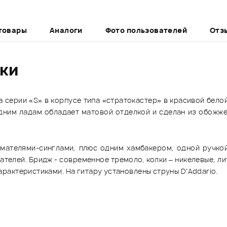
товары
Аналоги
Фото пользователей
Отз
ики
серии «S» в корпусе типа «стратокастер» в красивой белой
дним ладам обладает матовой отделкой и сделан из обожженн
ателями-синглами, плюс одним хамбакером, одной ручкой 
ателей. Бридж - современное тремоло, колки – никелевые, ли
актеристиками. На гитару установлены струны D’Addario.