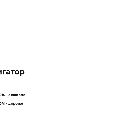
игатор
30% - дешевле
30% - дороже