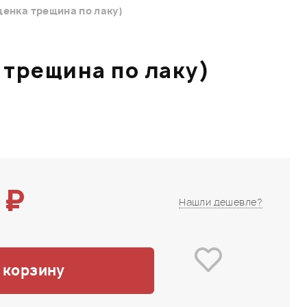
енка трещина по лаку)
трещина по лаку)
 ₽
Нашли дешевле?
 корзину