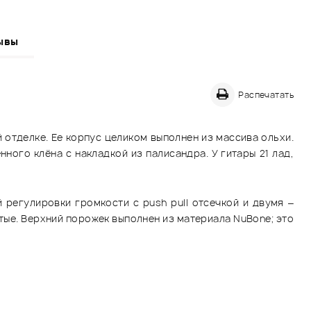
ывы
Распечатать
 отделке. Ее корпус целиком выполнен из массива ольхи.
ого клёна с накладкой из палисандра. У гитары 21 лад,
регулировки громкости с push pull отсечкой и двумя –
тые. Верхний порожек выполнен из материала NuBone; это