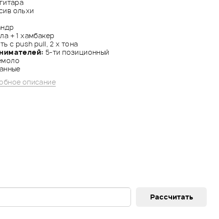
гитара
сив ольхи
андр
гла + 1 хамбакер
ь с push pull, 2 x тона
снимателей:
5-ти позиционный
емоло
ванные
обное описание