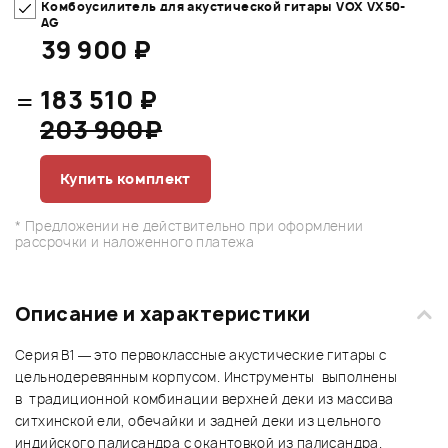
Комбоусилитель для акустической гитары VOX VX50-
AG
39 900 ₽
=
183 510 ₽
203 900₽
Купить комплект
* Предложении не действительно при оформлении
рассрочки и наложенного платежа
Описание и характеристики
Серия B1 — это первоклассные акустические гитары с
цельнодеревянным корпусом. Инструменты выполнены
в традиционной комбинации верхней деки из массива
ситхинской ели, обечайки и задней деки из цельного
индийского палисандра с окантовкой из палисандра.