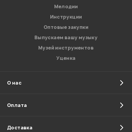
электроакустик
электроакустик
Мелодии
Жесткий кейс в комплекте
Жесткий кейс в комплекте
Я даю
согласие
на обработку персональных данных в
Инструкции
соответствии с
Политикой в отношении обработки
Цвет
Цвет
персональных данных.
Оптовые закупки
Санберст, Коричневый
Санберст
Введите проверочное число:
Выпускаем вашу музыку
Музей инструментов
В корзину
Уценка
О нас
Отправить
Оплата
Доставка