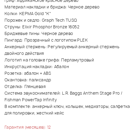
Гриф: Африканское красное дерево
Материал накладки и бриджа: Черное дерево
Колки: KEPMA Gold "K"
Порожек и седло: Graph Tech TUSQ
Струны: Elixir Phosphor Bronze 16052
Бриджевые пины: Черное дерево
Пикгард: Прозрачный с логотипом PLEK
Анкерный стержень: Регулируемый анкерный стержень
двойного действия
Логотип на головке грифа: Перламутровый
Инкрустация накладки: Абалон
Розетка: абалон + ABS
Окантовка: палисандр
Отделка: Глянцевая
Система звукоснимателей: L.R. Baggs Anthem Stage Pro /
Fishman PowerTap Infinity
В комплекте: анкерный ключ, колышек, медиаторы, салфетка
для полировки, жесткий кейс
Гарантия (месяцев): 12