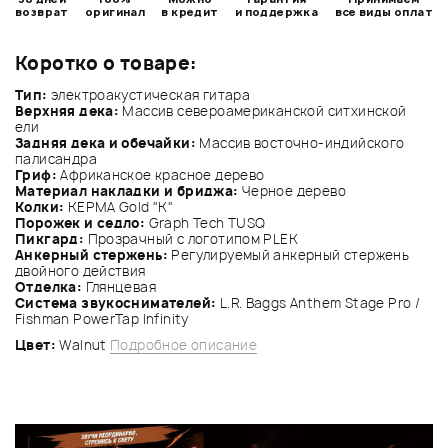
возврат
оригинал
в кредит
и поддержка
все виды оплат
Коротко о товаре:
Тип:
электроакустическая гитара
Верхняя дека:
Массив североамериканской ситхинской
ели
Задняя дека и обечайки:
Массив восточно-индийского
палисандра
Гриф:
Африканское красное дерево
Материал накладки и бриджа:
Черное дерево
Колки:
KEPMA Gold "K"
Порожек и седло:
Graph Tech TUSQ
Пикгард:
Прозрачный с логотипом PLEK
Анкерный стержень:
Регулируемый анкерный стержень
двойного действия
Отделка:
Глянцевая
Система звукоснимателей:
L.R. Baggs Anthem Stage Pro /
Fishman PowerTap Infinity
Цвет:
Walnut
Подробное описание