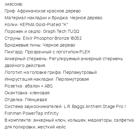
(массив)
Гриф: Африканское красное дерево
Материал накладки и бриджа: Черное дерево
Колки: KEPMA Gold-Plated "K"
Порожек и седло: Graph Tech TUSQ
Струны: Elixir Phosphor Bronze 16052
Бриджевые пины: Черное дерево
Пикгард: Прозрачный с логотипом PLEK
Анкерный стержень: Регулируемый анкерный стержень
двойного действия
Логотип на головке грифа: Перламутровый
Инкрустация накладки: Перламутровая
Розетка: абалон + ABS
Окантовка: кленовая
Отделка: Глянцевая
Система звукоснимателей: L.R. Baggs Anthem Stage Pro /
Fishman PowerTap Infinity
В комплекте: анкерный ключ, колышек, медиаторы, салфетка
для полировки, жесткий кейс