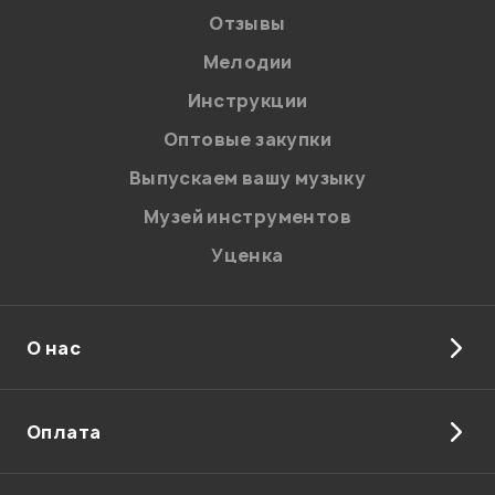
Особенности
Особенности
Отзывы
электроакустик
электроакустик
Мелодии
Жесткий кейс в комплекте
Жесткий кейс в комплекте
Я даю
согласие
на обработку персональных данных в
Инструкции
соответствии с
Политикой в отношении обработки
Цвет
Цвет
персональных данных.
Оптовые закупки
Натуральный
Коричневый
Введите проверочное число:
Выпускаем вашу музыку
Музей инструментов
В корзину
Уценка
О нас
Отправить
Оплата