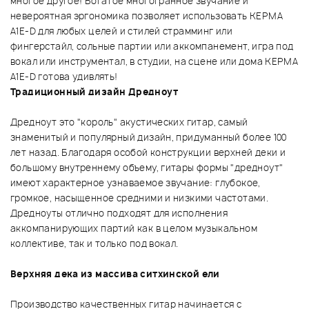
многое другое! Богатое многогранное звучание и
невероятная эргономика позволяет использовать KEPMA
A1E-D для любых целей и стилей страмминг или
фингерстайл, сольные партии или аккомпанемент, игра под
вокал или инструментал, в студии, на сцене или дома KEPMA
A1E-D готова удивлять!
Традиционный дизайн Дредноут
Дредноут это "король" акустических гитар, самый
знаменитый и популярный дизайн, придуманный более 100
лет назад. Благодаря особой конструкции верхней деки и
большому внутреннему объему, гитары формы "дредноут"
имеют характерное узнаваемое звучание: глубокое,
громкое, насыщенное средними и низкими частотами.
Дредноуты отлично подходят для исполнения
аккомпанирующих партий как в целом музыкальном
коллективе, так и только под вокал.
Верхняя дека из массива ситхинской ели
Производство качественных гитар начинается с