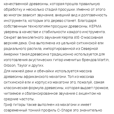
качественной древесины, которая прошла правильную
обработку и несколько стадий просушки. Именно от этого
во многом зависит звучание, внешний вид и долговечность
инструмента, которым это дерево станет. Благодаря
собственным технологиям просушки древесины, KEPMA
уверены в качестве и стабильности каждого инструмента.
Секрет великолепного звучания Kepma A1E-D массивная
верхняя дека. Она выполнена из цельной ситхинской ели
радиального распила, импортированной из Северной
Америки такая древесина традиционно используется для
изготовления акустических гитар именитых брендов Martin,
Gibson, Taylor и других.
Для нижней деки и обечайки используется массив
древесины африканского махагони. Топ из массива
ситхинской ели и корпус из махагони это, пожалуй, самая
классическая формула древесины, которая выдает громкое,
читаемое и сбалансированное звучание с акцентом на
средние частоты.
Гриф гитары также выполнен из махагони и имеет
современный тонкий профиль C-Shape это значительно