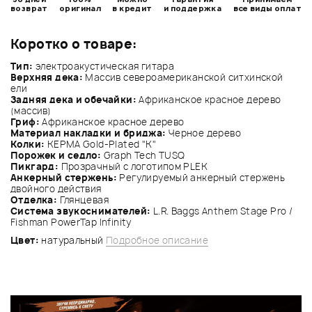
возврат
оригинал
в кредит
и поддержка
все виды оплат
Коротко о товаре:
Тип:
электроакустическая гитара
Верхняя дека:
Массив североамериканской ситхинской
ели
Задняя дека и обечайки:
Африканское красное дерево
(массив)
Гриф:
Африканское красное дерево
Материал накладки и бриджа:
Черное дерево
Колки:
KEPMA Gold-Plated "K"
Порожек и седло:
Graph Tech TUSQ
Пикгард:
Прозрачный с логотипом PLEK
Анкерный стержень:
Регулируемый анкерный стержень
двойного действия
Отделка:
Глянцевая
Система звукоснимателей:
L.R. Baggs Anthem Stage Pro /
Fishman PowerTap Infinity
Цвет:
натуральный
Подробное описание