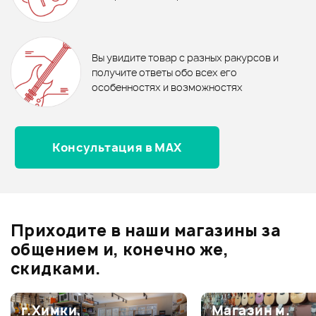
Чехол Lutner LDG-4G
Чехол LUTNER LDG-5
В корзину
Отзывы
Оставьте отзыв и получите
+1000
0
бонусов
.
В корзину
В корзину
Вы увидите товар с разных ракурсов и
0.0
получите ответы обо всех его
особенностях и возможностях
Консультация в MAX
Оценка
5
0
Оценка
4
0
Оценка
3
0
Оценка
2
0
Приходите в наши магазины за
Оценка
1
0
общением и, конечно же,
скидками.
г.Химки,
Магазин м.