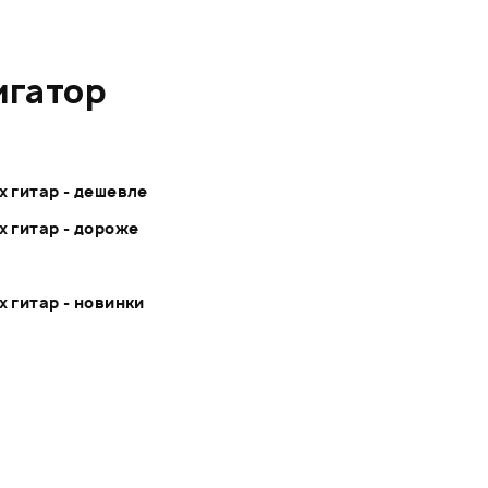
игатор
х гитар - дешевле
х гитар - дороже
 гитар - новинки