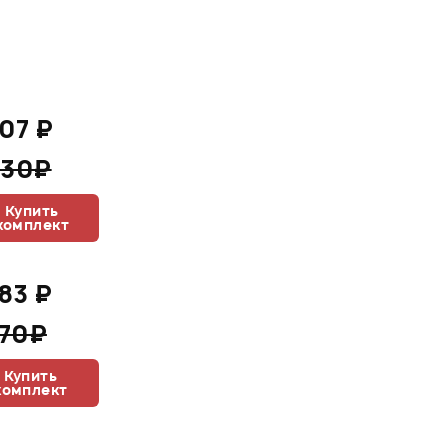
707 ₽
230₽
Купить
комплект
483 ₽
870₽
Купить
комплект