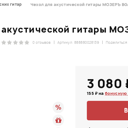
ских гитар
Чехол для акустической гитары МОЗЕРЪ BG
 акустической гитары МО
0 отзывов
Артикул: 888880028139
Поделиться
3 080 
155 ₽ на
бонусную 
В