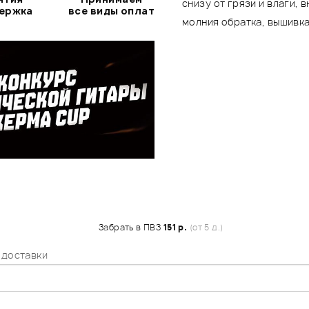
снизу от грязи и влаги,
держка
все виды оплат
молния обратка, вышивк
Забрать в ПВЗ
151 р.
(от 5 д.)
 доставки