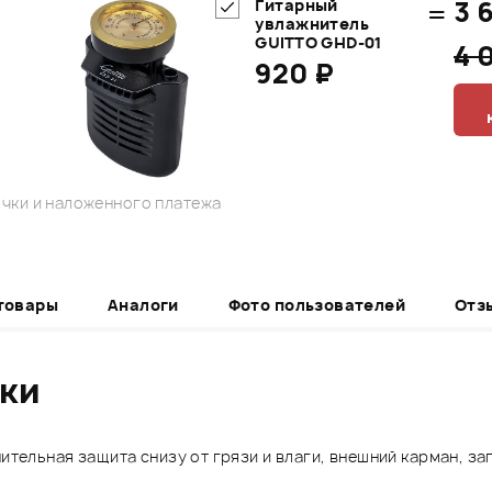
=
3 
Гитарный
увлажнитель
GUITTO GHD-01
4 
920 ₽
чки и наложенного платежа
товары
Аналоги
Фото пользователей
Отз
ики
нительная защита снизу от грязи и влаги, внешний карман, з