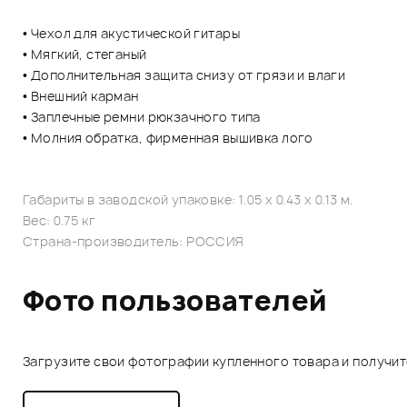
• Чехол для акустической гитары
• Мягкий, стеганый
• Дополнительная защита снизу от грязи и влаги
• Внешний карман
• Заплечные ремни рюкзачного типа
• Молния обратка, фирменная вышивка лого
Габариты в заводской упаковке: 1.05 x 0.43 x 0.13 м.
Вес: 0.75 кг
Страна-производитель: РОССИЯ
Фото пользователей
Загрузите свои фотографии купленного товара и получи