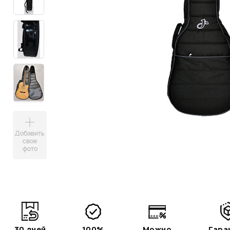
Добавить
свое
фото
30 дней
100%
Можно
Гара