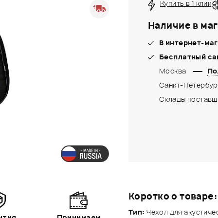
Купить в 1 клик
Наличие в маг
В интернет-маг
Бесплатный са
Москва
По
Санкт-Петербур
Склады поставщ
Коротко о товаре:
Тип:
Чехол для акустичес
нтия
Принимаем