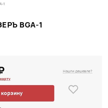
A-1
ЗЕРЪ BGA-1
₽
Нашли дешевле?
карту
 корзину