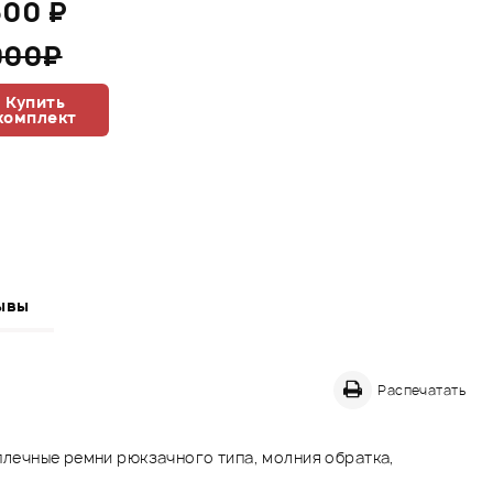
600 ₽
000₽
Купить
комплект
ывы
Распечатать
аплечные ремни рюкзачного типа, молния обратка,