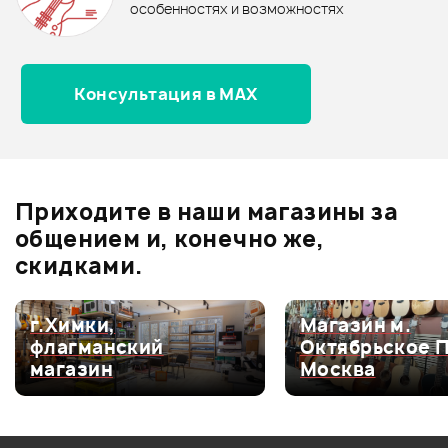
0.0
особенностях и возможностях
Консультация в MAX
Оценка
5
0
Оценка
4
0
Оценка
3
0
Оценка
2
0
Приходите в наши магазины за
Оценка
1
0
общением и, конечно же,
скидками.
г.Химки,
Магазин м.
Мой отзыв о товаре
флагманский
Октябрьское 
магазин
Москва
Ваша оценка:
Впечатления о товаре: