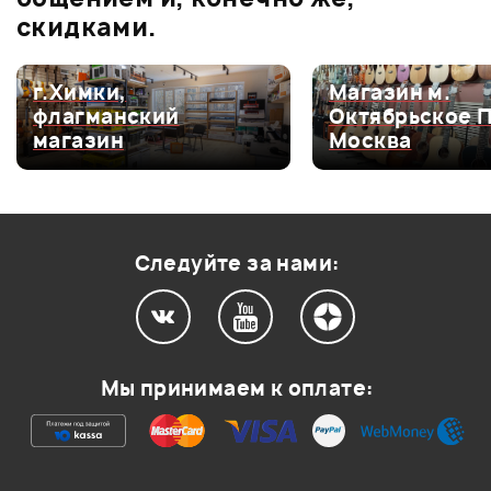
скидками.
г.Химки,
Магазин м.
Мой отзыв о товаре
флагманский
Октябрьское 
магазин
Москва
Ваша оценка:
Впечатления о товаре:
Следуйте за нами:
Мы принимаем к оплате: