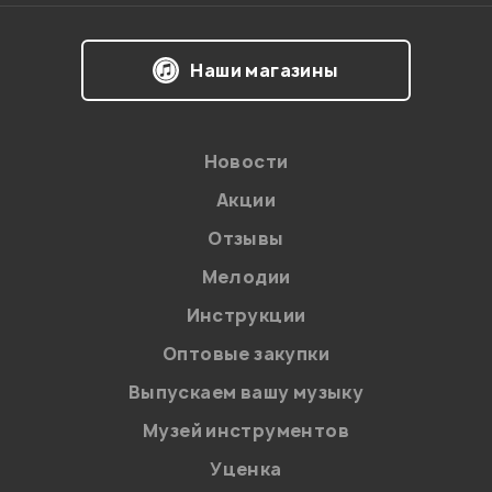
Я даю
согласие
на обработку персональных данных в
Наши магазины
соответствии с
Политикой в отношении обработки
персональных данных.
Введите проверочное число:
Новости
Акции
Отзывы
Мелодии
Инструкции
Отправить
Оптовые закупки
Выпускаем вашу музыку
Музей инструментов
Уценка