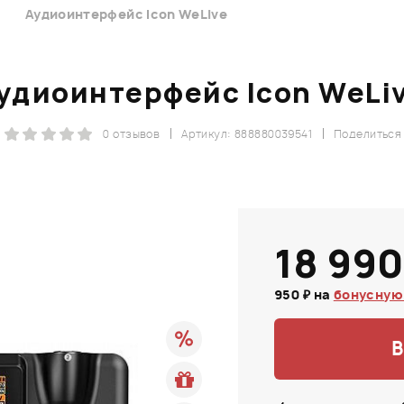
Аудиоинтерфейс Icon WeLive
удиоинтерфейс Icon WeLi
0 отзывов
Артикул: 888880039541
Поделиться
18 990
950 ₽ на
бонусную
В