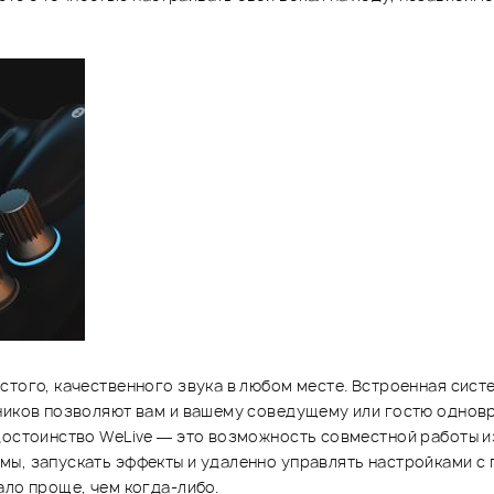
стого, качественного звука в любом месте. Встроенная сист
шников позволяют вам и вашему соведущему или гостю однов
достоинство WeLive — это возможность совместной работы и
мы, запускать эффекты и удаленно управлять настройками с
ало проще, чем когда-либо.