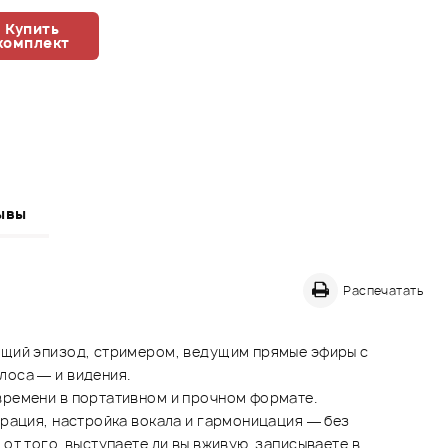
Купить
комплект
ывы
Распечатать
ющий эпизод, стримером, ведущим прямые эфиры с
лоса — и видения.
времени в портативном и прочном формате.
ерация, настройка вокала и гармоницация — без
т того, выступаете ли вы вживую, записываете в