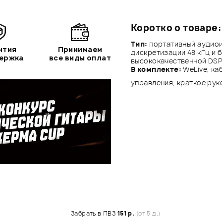
Коротко о товаре:
Тип:
портативный аудиои
нтия
Принимаем
дискретизации 48 кГц и 
держка
все виды оплат
высококачественной DSP
В комплекте:
WeLive, ка
управления, краткое ру
Забрать в ПВЗ
151 р.
(от 5 д.)