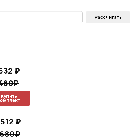
532 ₽
 480₽
Купить
комплект
 512 ₽
 680₽