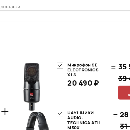
 доставки
=
35 
Микрофон SE
ELECTRONICS
X1 S
39
20 490 ₽
+
=
28
НАУШНИКИ
AUDIO-
TECHNICA ATH-
31
M30X