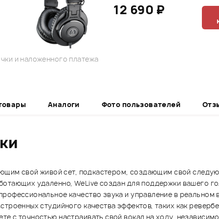
12 690 ₽
чки и наложенного платежа
товары
Аналоги
Фото пользователей
Отз
ики
шающим свой живой сет, подкастером, создающим свой следу
ботающих удаленно, WeLive создан для поддержки вашего го
профессиональное качество звука и управление в реальном 
строенных студийного качества эффектов, таких как реверб
е с точностью настраивать свой вокал на ходу, независимо о