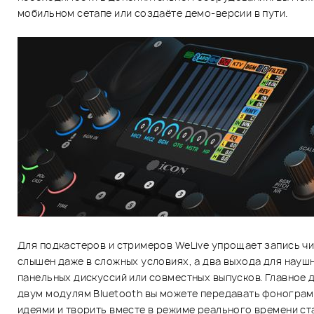
мобильном сетапе или создаёте демо-версии в пути.
Для подкастеров и стримеров WeLive упрощает запись чи
слышен даже в сложных условиях, а два выхода для нау
панельных дискуссий или совместных выпусков. Главное 
двум модулям Bluetooth вы можете передавать фонограм
идеями и творить вместе в режиме реального времени ст