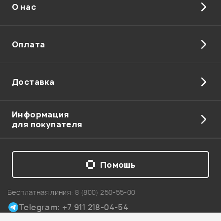
О нас
очень, предложили сравнить с артурией. Приятно
удивлен, что по предам ничуть не уступает. И еще тут
миди входы есть, в аудиента, например, их нет.
Оплата
Павел
14.02.2025
Доставка
Показать больше отзывов
Информация
для покупателя
Мой отзыв о товаре
Ваша оценка:
Помощь
Впечатления о товаре:
Бесплатная линия:
8 (800) 250-55-00
Telegram: +7 911 218-04-54