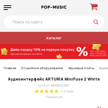
Каталог
Главная
Студийное оборудование
Звуковые платы
Аудио
Аудиоинтерфейс ARTURIA MiniFuse 2 White
Артикул: 888880029857
4 отзыва
Поделиться