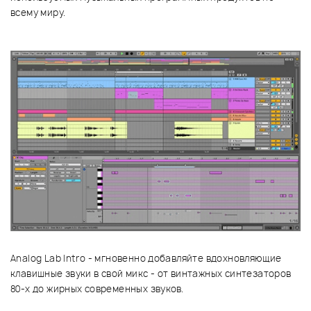
всему миру.
Analog Lab Intro - мгновенно добавляйте вдохновляющие
клавишные звуки в свой микс - от винтажных синтезаторов
80-х до жирных современных звуков.