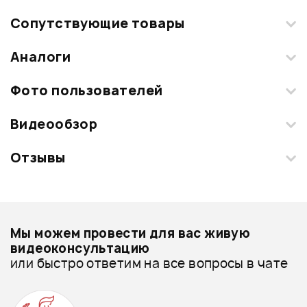
Сопутствующие товары
Аналоги
Текущий товар
1
из
9
Фото пользователей
Видеообзор
Загрузите свои фотографии купленного товара и получите
+1000 бонусов
.
Отзывы
15 990 ₽
Добавить свое фото
Смарт-навигатор
Аудиоинтерфейс ARTURIA
MiniFuse 2 White
Подробнее о ARTURIA
Мы можем провести для вас живую
ХИТ
Звуковые платы - дешевле
видеоконсультацию
20 490 ₽
СТОЙКА ДЛЯ МОНИТОРА
или быстро ответим на все вопросы в чате
Звуковые платы - дороже
PROEL KP820
Микрофон SE ELECTRONICS X1
S
Все товары ARTURIA
NEW
Ожидается