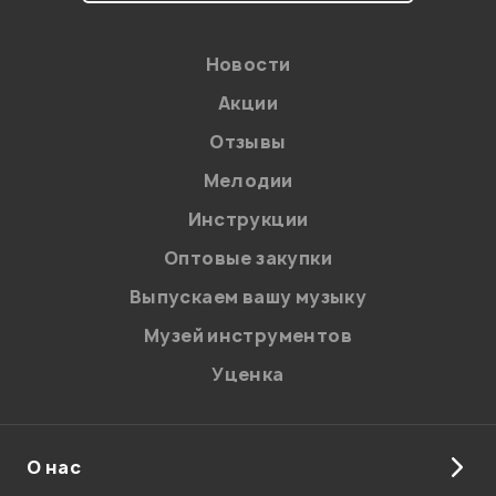
Материал корпуса
Материал корпуса
Пластик
Пластик
Новости
Акции
В корзину
Отзывы
Мелодии
Я даю
согласие
на обработку персональных данных в
Инструкции
соответствии с
Политикой в отношении обработки
персональных данных.
Оптовые закупки
Введите проверочное число:
Выпускаем вашу музыку
Музей инструментов
Уценка
О нас
Отправить