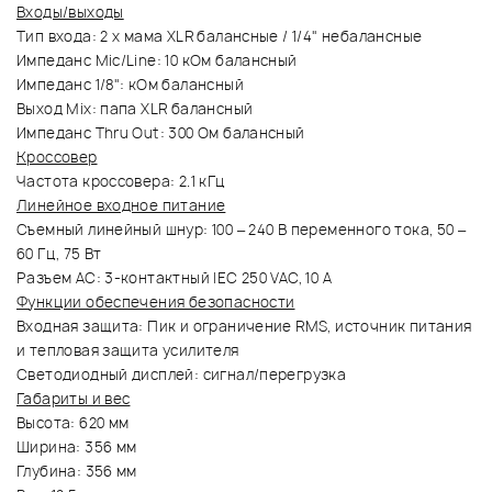
Входы/выходы
Тип входа: 2 x мама XLR балансные / 1/4" небалансные
Импеданс Mic/Line: 10 кОм балансный
Импеданс 1/8": кОм балансный
Выход Mix: папа XLR балансный
Импеданс Thru Out: 300 Ом балансный
Кроссовер
Частота кроссовера: 2.1 кГц
Линейное входное питание
Съемный линейный шнур: 100 – 240 В переменного тока, 50 –
60 Гц, 75 Вт
Разъем AC: 3-контактный IEC 250 VAC, 10 A
Функции обеспечения безопасности
Входная защита: Пик и ограничение RMS, источник питания
и тепловая защита усилителя
Светодиодный дисплей: сигнал/перегрузка
Габариты и вес
Высота: 620 мм
Ширина: 356 мм
Глубина: 356 мм