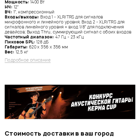
Мощность:
1400 Вт
НЧ:
12"
ВЧ:
1”, компрессионный
Входы/выходы:
Вход 1 - XLR/TRS для сигналов
микрофонного и линейного уровня; Вход 2 - XLR/TRS для
сигналов линейного уровня + вход 1/8” для подключения
девайсов; Выход Thru, суммирующий сигнал с обоих входов
Частотный диапазон:
47 Гц - 23 кГц
Пиковое SPL:
128 дБ
Габариты:
620 х 356 х 356 мм
Вес:
12,5 кг
Подробное описание
Стоимость доставки в ваш город