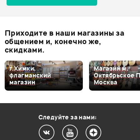
Отзывы
Оставьте отзыв и получите
+1000
0
бонусов
.
Приходите в наши магазины за
0.0
общением и, конечно же,
скидками.
Оценка
5
0
г.Химки,
Магазин м.
флагманский
Октябрьское 
Оценка
4
0
магазин
Москва
Оценка
3
0
Оценка
2
0
Оценка
1
0
Следуйте за нами: