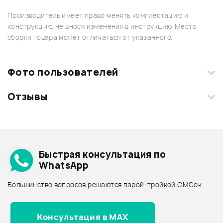
Производитель имеет право менять комплектацию и
конструкцию, не внося изменения в инструкцию. Место
сборки товара может отличаться от указанного.
Фото пользователей
Отзывы
Загрузите свои фотографии купленного товара и получите
+1000 бонусов
.
Смарт-навигатор
Добавить свое фото
Подробнее о REMO
Быстрая консультация по
Пластики в наборах - дешевле
WhatsApp
Пластики в наборах - дороже
Большинство вопросов решаются парой-тройкой СМСок
Все товары REMO
Пластики в наборах - новинки
Консультация в MAX