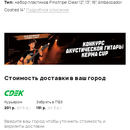
Тип:
набор пластиков Pinstripe Clear 12", 13", 16", Ambassador
Coated 14"
Подробное описание
Стоимость доставки в ваш город
Курьером
Забрать в ПВЗ
201 р.
(от 5 д.)
151 р.
(от 5 д.)
Введите ваш город чтобы уточнить стоимость и
варианты доставки