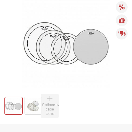
Добавить
свое
фото