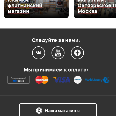
флагманский
Октябрьское 
Оценка
4
0
магазин
Москва
Оценка
3
0
Оценка
2
0
Оценка
1
0
Следуйте за нами:
Мой отзыв о товаре
Мы принимаем к оплате:
Ваша оценка:
Впечатления о товаре:
Наши магазины