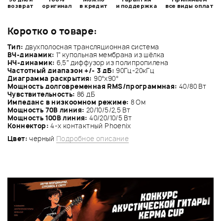
возврат
оригинал
в кредит
и поддержка
все виды оплат
Коротко о товаре:
Тип:
двухполосная трансляционная система
ВЧ-динамик:
1” купольная мембрана из шёлка
НЧ-динамик:
6,5” диффузор из полипропилена
Частотный диапазон +/- 3 дБ:
90Гц-20кГц
Диаграмма раскрытия:
90°x90°
Мощность долговременная RMS/программная:
40/80 Вт
Чувствительность:
86 дБ
Импеданс в низкоомном режиме:
8 Ом
Мощность 70В линия:
20/10/5/2,5 Вт
Мощность 100В линия:
40/20/10/5 Вт
Коннектор:
4-х контактный Phoenix
Цвет:
черный
Подробное описание