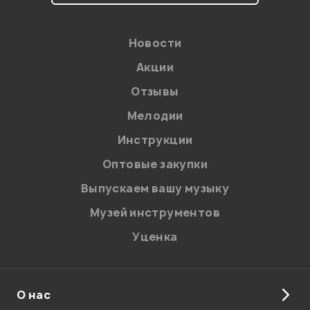
Новости
Акции
Отзывы
Мелодии
Я даю
согласие
на обработку персональных данных в
Инструкции
соответствии с
Политикой в отношении обработки
персональных данных.
Оптовые закупки
Введите проверочное число:
Выпускаем вашу музыку
Музей инструментов
Уценка
О нас
Отправить