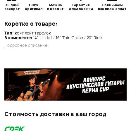
30 дней
100%
Можно
Гарантия
Принимаем
возврат
оригинал
в кредит
и поддержка
все виды оплат
Коротко о товаре:
Тип:
комплект тарелок
В комплекте:
14" Hi-Hat / 16" Thin Crash / 20" Ride
Подробное описание
Стоимость доставки в ваш город