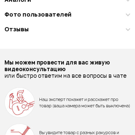
Текущий товар
1
из
1
Фото пользователей
Отзывы
Загрузите свои фотографии купленного товара и получите
+1000 бонусов
.
Смарт-навигатор
Добавить свое фото
Подробнее о SABIAN
Мы можем провести для вас живую
Комплекты тарелок - дешевле
видеоконсультацию
или быстро ответим на все вопросы в чате
53 990 ₽
Комплекты тарелок - дороже
770 ₽
2 420 ₽
Комплект тарелок SABIAN B8X
Все товары SABIAN
Performance Set
СРЕДСТВО ПО УХОДУ ЗА
Метроном CHERUB WSM-289
Комплекты тарелок - новинки
Наш эксперт покажет и расскажет про
БАРАБАНАМИ DUNLOP 6444
товар (ваша камера может быть выключена)
63 990 ₽
В корзину
В корзину
Комплект тарелок SABIAN B8X
Отзывы
Оставьте отзыв и получите
Performance Set Plus
+1000
0
бонусов
.
Вы увидите товар с разных ракурсов и