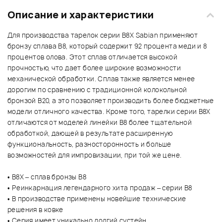
Описание и характеристики
Для производства тарелок серии B8X Sabian применяют
бронзу сплава B8, который содержит 92 процента меди и 8
процентов олова. Этот сплав отличается высокой
прочностью, что дает более широкие возможности
механической обработки. Сплав также является менее
дорогим по сравнению с традиционной колокольной
бронзой B20, а это позволяет производить более бюджетные
модели отличного качества. Кроме того, тарелки серии B8X
отличаются от моделей линейки B8 более тщательной
обработкой, дающей в результате расширенную
функциональность, разносторонность и больше
возможностей для импровизации, при той же цене.
• B8X – сплав бронзы B8
• Реинкарнация легендарного хита продаж – серии B8
• В производстве применены новейшие технические
решения в ковке
• Серия имеет уникально долгий сустейн