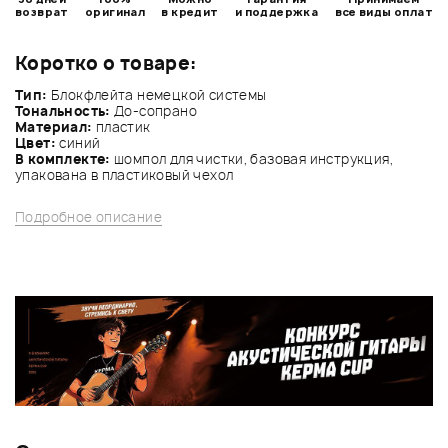
возврат
оригинал
в кредит
и поддержка
все виды оплат
Коротко о товаре:
Тип:
Блокфлейта немецкой системы
Тональность:
До-сопрано
Материал:
пластик
Цвет:
синий
В комплекте:
шомпол для чистки, базовая инструкция,
упакована в пластиковый чехол
Подробное описание