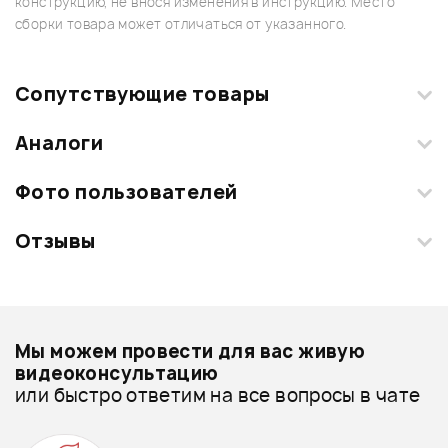
конструкцию, не внося изменения в инструкцию. Место
сборки товара может отличаться от указанного.
Сопутствующие товары
Аналоги
Фото пользователей
Отзывы
Загрузите свои фотографии купленного товара и получите
+1000 бонусов
.
Смарт-навигатор
Добавить свое фото
Подробнее о HOHNER
Мы можем провести для вас живую
Блокфлейты - дешевле
видеоконсультацию
или быстро ответим на все вопросы в чате
Блокфлейты - дороже
ХИТ
1 460 ₽
2 200 ₽
Все товары HOHNER