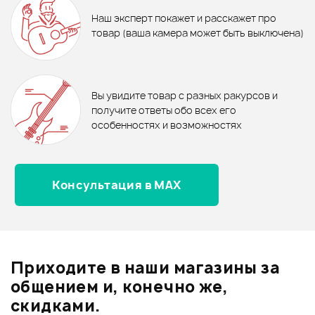
Диатоническая губная
Дарбука YUKA DRBTL5-10M
Блокфлейты - новинки
Наш эксперт покажет и расскажет про
гармошка EASTTOP T002 С
1 190 ₽
1 350 ₽
товар (ваша камера может быть выключена)
БЛОКФЛЕЙТА YAMAHA YRS-23
Блокфлейта HOHNER
IN C
В корзину
B95084RE
В корзину
Отзывы
Оставьте отзыв и получите
+1000
0
бонусов
.
В корзину
В корзину
Вы увидите товар с разных ракурсов и
0.0
получите ответы обо всех его
особенностях и возможностях
Консультация в MAX
Оценка
5
0
Оценка
4
0
Оценка
3
0
Оценка
2
0
Приходите в наши магазины за
Оценка
1
0
общением и, конечно же,
скидками.