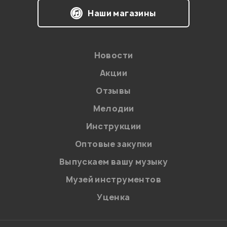
Я даю
согласие
на обработку персональных данных в
Наши магазины
соответствии с
Политикой в отношении обработки
персональных данных.
Введите проверочное число:
Новости
Акции
Отзывы
Мелодии
Инструкции
Отправить
Оптовые закупки
Выпускаем вашу музыку
Музей инструментов
Уценка