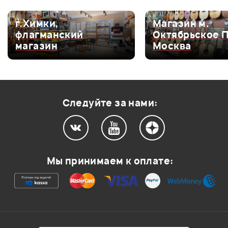
г.Химки,
Магазин м.
Мой отзыв о товаре
флагманский
Октябрьское 
магазин
Москва
Ваша оценка:
Впечатления о товаре:
Следуйте за нами:
Мы принимаем к оплате: