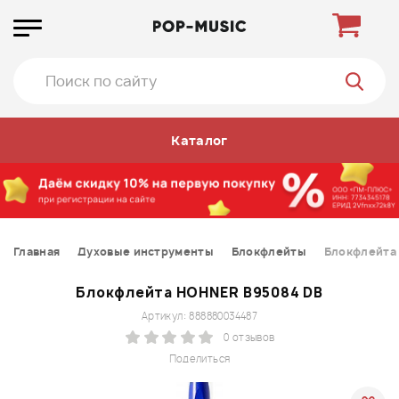
Каталог
Главная
Духовые инструменты
Блокфлейты
Блокфлейта
Блокфлейта HOHNER B95084 DB
Артикул: 888880034487
0 отзывов
Поделиться