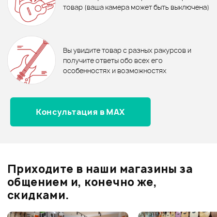
товар (ваша камера может быть выключена)
БЛОКФЛЕЙТА YAMAHA YRS-23
Блокфлейта HOHNER B9508 DB
IN C
В корзину
В корзину
Отзывы
Оставьте отзыв и получите
+1000
0
бонусов
.
В корзину
В корзину
Вы увидите товар с разных ракурсов и
0.0
получите ответы обо всех его
особенностях и возможностях
Консультация в MAX
Оценка
5
0
Оценка
4
0
Оценка
3
0
Оценка
2
0
Приходите в наши магазины за
Оценка
1
0
общением и, конечно же,
скидками.