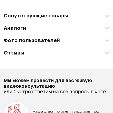
Сопутствующие товары
Аналоги
Фото пользователей
Отзывы
Загрузите свои фотографии купленного товара и получите
+1000 бонусов
.
Смарт-навигатор
Добавить свое фото
Подробнее о HOHNER
Мы можем провести для вас живую
Блокфлейты - дешевле
видеоконсультацию
или быстро ответим на все вопросы в чате
Блокфлейты - дороже
ХИТ
1 590 ₽
2 940 ₽
Все товары HOHNER
ПЮПИТР FORCE PSC-005
Метроном FLIGHT FMM-10 BK
Блокфлейты - новинки
Наш эксперт покажет и расскажет про
1 190 ₽
1 180 ₽