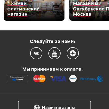
г.Химки,
Магазин м.
Мой отзыв о товаре
флагманский
Октябрьское 
магазин
Москва
Ваша оценка:
Впечатления о товаре:
Следуйте за нами:
Мы принимаем к оплате:
Я даю
согласие
на обработку персональных данных в
Наши магазины