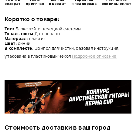
возврат
оригинал
в кредит
и поддержка
все виды оплат
Коротко о товаре:
Тип:
Блокфлейта немецкой системы
Тональность:
До-сопрано
Материал:
пластик
Цвет:
синий
В комплекте:
шомпол для чистки, базовая инструкция,
упакована в пластиковый чехол
Подробное описание
Стоимость доставки в ваш город