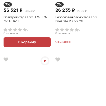
7%
7%
56 321 ₽
26 235 ₽
60 560 ₽
28 210 ₽
Электрогитара Foix FEG/FEG-
Безголовая бас-гитара Foix
KG-17-NAT
FBG/FBG-KB-09-WH
0
0
0 отзывов
0 отзывов
В корзину
Ожидается