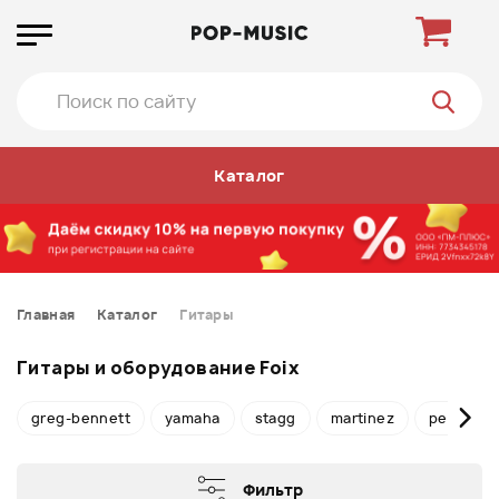
Каталог
Главная
Каталог
Гитары
Гитары и оборудование Foix
greg-bennett
yamaha
stagg
martinez
peavey
Фильтр