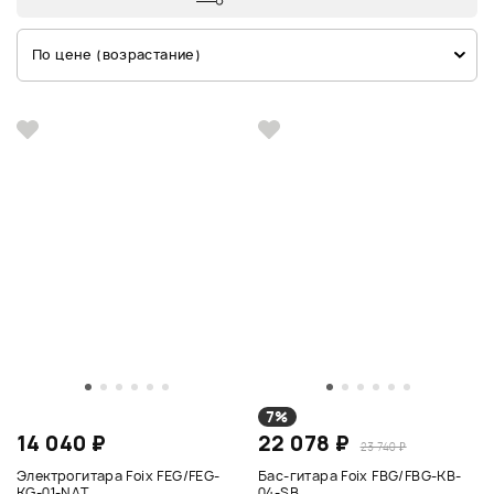
По цене (возрастание)
7%
14 040 ₽
22 078 ₽
23 740 ₽
Электрогитара Foix FEG/FEG-
Бас-гитара Foix FBG/FBG-KB-
KG-01-NAT
04-SB