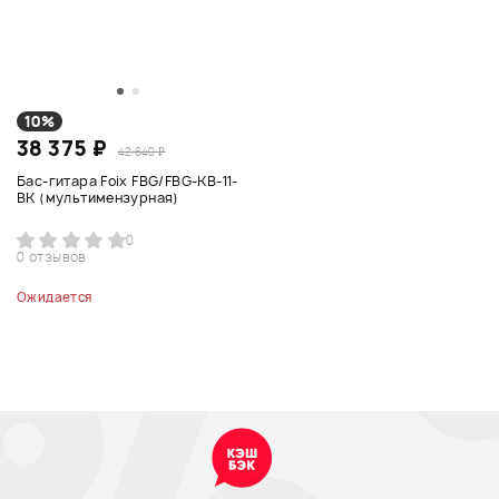
10%
38 375 ₽
42 640 ₽
Бас-гитара Foix FBG/FBG-KB-11-
BK (мультимензурная)
0
0 отзывов
Ожидается